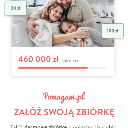
ZAŁÓŻ SWOJĄ ZBIÓRKĘ
Załóż
darmową zbiórkę
pieniędzy dla siebie,