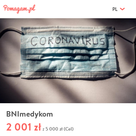
PL
BNImedykom
2 001 zł
5 000 zł (Cel)
z