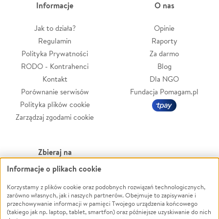
Informacje
O nas
Jak to działa?
Opinie
Regulamin
Raporty
Polityka Prywatności
Za darmo
RODO - Kontrahenci
Blog
Kontakt
Dla NGO
Porównanie serwisów
Fundacja Pomagam.pl
Polityka plików cookie
Zarządzaj zgodami cookie
Zbieraj na
Informacje o plikach cookie
Leczenie
LGBTQ+
Zwierzęta
Powódź
Korzystamy z plików cookie oraz podobnych rozwiązań technologicznych,
zarówno własnych, jak i naszych partnerów. Obejmuje to zapisywanie i
Pożar
Wichura
przechowywanie informacji w pamięci Twojego urządzenia końcowego
(takiego jak np. laptop, tablet, smartfon) oraz późniejsze uzyskiwanie do nich
Ukraina
NGO