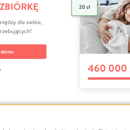
 ZBIÓRKĘ
niędzy dla siebie,
trzebujących!
a darmo
?