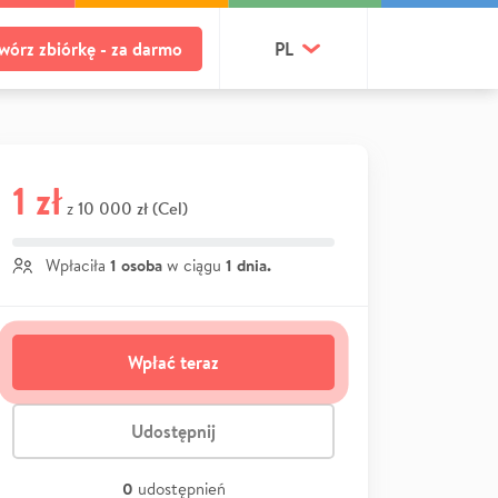
wórz zbiórkę - za darmo
PL
1 zł
10 000 zł (Cel)
z
1 osoba
1 dnia.
Wpłaciła
w ciągu
Wpłać teraz
Udostępnij
0
udostępnień