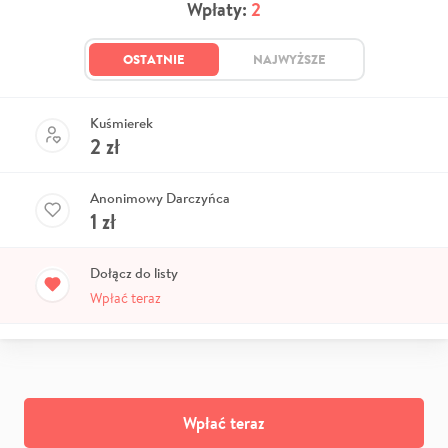
Wpłaty:
2
OSTATNIE
NAJWYŻSZE
Kuśmierek
2
zł
Anonimowy Darczyńca
1
zł
Dołącz do listy
Wpłać teraz
Wpłać teraz