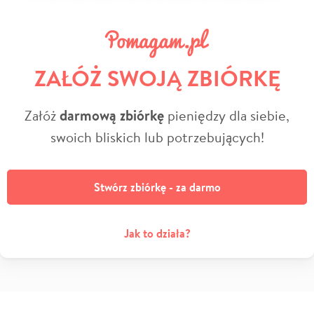
ZAŁÓŻ SWOJĄ ZBIÓRKĘ
Załóż
darmową zbiórkę
pieniędzy dla siebie,
swoich bliskich lub potrzebujących!
Stwórz zbiórkę - za darmo
Jak to działa?