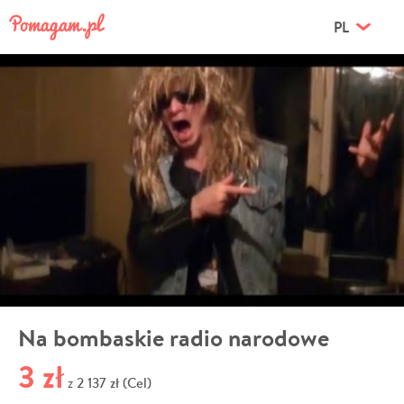
PL
Na bombaskie radio narodowe
3 zł
2 137 zł (Cel)
z