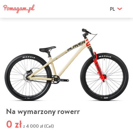
PL
Na wymarzony rowerr
0 zł
4 000 zł (Cel)
z