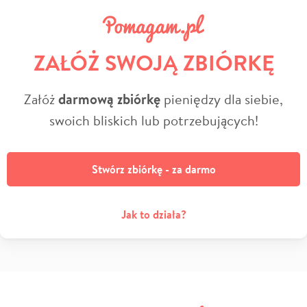
ZAŁÓŻ SWOJĄ ZBIÓRKĘ
Załóż
darmową zbiórkę
pieniędzy dla siebie,
swoich bliskich lub potrzebujących!
Stwórz zbiórkę - za darmo
Jak to działa?