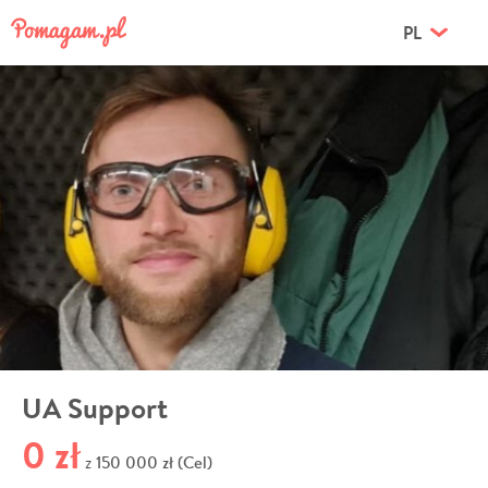
PL
UA Support
0 zł
150 000 zł (Cel)
z