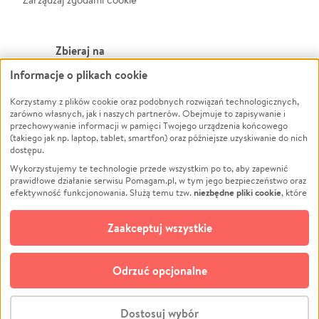
Zbieraj na
Informacje o plikach cookie
Leczenie
LGBTQ+
Zwierzęta
Powódź
Korzystamy z plików cookie oraz podobnych rozwiązań technologicznych,
zarówno własnych, jak i naszych partnerów. Obejmuje to zapisywanie i
Pożar
Wichura
przechowywanie informacji w pamięci Twojego urządzenia końcowego
(takiego jak np. laptop, tablet, smartfon) oraz późniejsze uzyskiwanie do nich
Ukraina
NGO
dostępu.
Sport
Religia
Wykorzystujemy te technologie przede wszystkim po to, aby zapewnić
Pomoc Finansowa
Edukacja
prawidłowe działanie serwisu Pomagam.pl, w tym jego bezpieczeństwo oraz
niezbędne pliki cookie
efektywność funkcjonowania. Służą temu tzw.
, które
Projekty
Podróż
pozostają zawsze aktywne.
Dowiedz się więcej
Pogrzeb
Impreza
opcjonalnych plików cookie
Dodatkowo, używamy
oraz podobnych
Zaakceptuj wszystkie
Społeczność lokalna
Ochrona środowiska
technologii do celów analitycznych i retargetingowych. Możesz wyrazić
zgodę na ich stosowanie lub jej odmówić. W dowolnym momencie masz
Kultura
Biznes
możliwość zmiany swoich preferencji na stronie „Zarządzaj zgodami cookie”,
Odrzuć opcjonalne
Polski
do której link znajdziesz w stopce serwisu Pomagam.pl. Opcjonalne pliki
cookie wykorzystywane są w następujących celach:
© CROWDING SP. Z O.O.
Analityka
– używamy tzw. plików cookie analitycznych, aby usprawniać
Dostosuj wybór
działanie serwisu Pomagam.pl. Dzięki nim możemy zrozumieć, jak