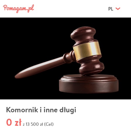
PL
Komornik i inne długi
0 zł
13 500 zł (Cel)
z