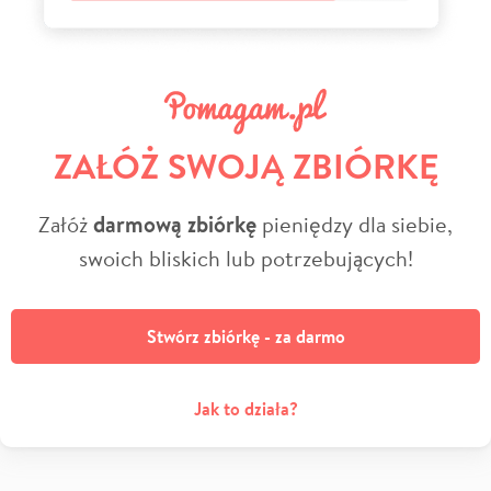
ZAŁÓŻ SWOJĄ ZBIÓRKĘ
Załóż
darmową zbiórkę
pieniędzy dla siebie,
swoich bliskich lub potrzebujących!
Stwórz zbiórkę - za darmo
Jak to działa?