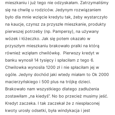
mieszkaniu i już tego nie odzyskałam. Zatrzymaliśmy
się na chwilę u rodziców. Jedynym rozwiązaniem
było dla mnie wzięcie kredytu tak, żeby wystarczyło
na kaucje, czynsz za przyszłe mieszkanie, produkty
pierwszej potrzeby (np. Pampersy), na używany
wózek i łóżeczko. Jak się potem okazało w
przyszłym mieszkaniu brakowało pralki na którą
również wzięłam chwilówkę. Pierwszy kredyt w
banku wynosił 14 tysięcy i spłaciłam z tego 6.
Chwilowka wynosila 1200 zł i nie spłaciłam jej w
ogóle. Jedyny dochód jaki wtedy miałam to Ok 2000
macierzyńskiego i 500 plus na trójkę dzieci.
Brakowało nam wszystkiego dlatego zadłużenia
zostawiłam „na kiedyś”. No bo przecież musimy jeść.
Kredyt zaczeka. I tak zaczekał że z niespłaconej
kwoty urosły odsetki, była windykacja i jest