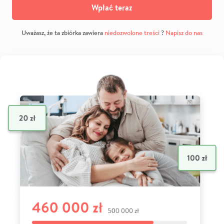
Wpłać teraz
Uważasz, że ta zbiórka zawiera
niedozwolone treści
?
Napisz do nas