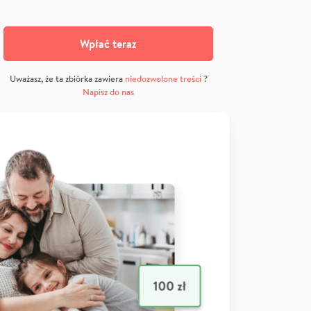
Wpłać teraz
Uważasz, że ta zbiórka zawiera
niedozwolone treści
?
Napisz do nas