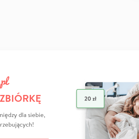
 ZBIÓRKĘ
niędzy dla siebie,
trzebujących!