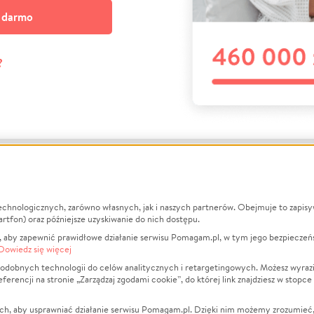
a darmo
?
echnologicznych, zarówno własnych, jak i naszych partnerów. Obejmuje to zapis
macje
O nas
Zbieraj n
artfon) oraz późniejsze uzyskiwanie do nich dostępu.
 aby zapewnić prawidłowe działanie serwisu Pomagam.pl, w tym jego bezpieczeń
działa?
Opinie
Leczenie
Dowiedz się więcej
min
Raporty
Zwierzęta
odobnych technologii do celów analitycznych i retargetingowych. Możesz wyrazi
ncji na stronie „Zarządzaj zgodami cookie”, do której link znajdziesz w stopce
ka Prywatności
Za darmo
Pożar
 Kontrahenci
Blog
Ukraina
ch, aby usprawniać działanie serwisu Pomagam.pl. Dzięki nim możemy zrozumieć, j