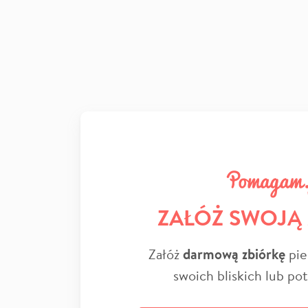
ZAŁÓŻ SWOJĄ
Załóż
darmową zbiórkę
pie
swoich bliskich lub po