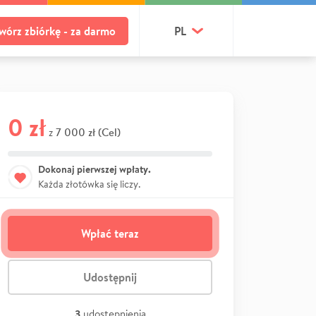
wórz zbiórkę - za darmo
PL
0 zł
7 000 zł (Cel)
z
Dokonaj pierwszej wpłaty.
Każda złotówka się liczy.
Wpłać teraz
Udostępnij
3
udostępnienia