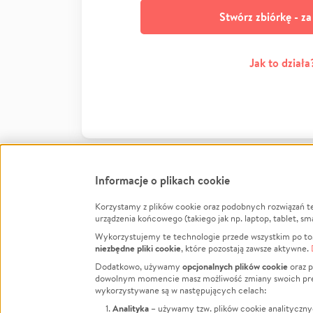
Stwórz zbiórkę - z
Jak to działa
Informacje o plikach cookie
Korzystamy z plików cookie oraz podobnych rozwiązań t
Infor
urządzenia końcowego (takiego jak np. laptop, tablet, sm
Wykorzystujemy te technologie przede wszystkim po to,
Jak to 
niezbędne pliki cookie
, które pozostają zawsze aktywne.
Facebook
Twitter
Instagram
Regula
opcjonalnych plików cookie
Dodatkowo, używamy
oraz p
dowolnym momencie masz możliwość zmiany swoich prefere
Polity
LinkedIn
TikTok
Youtube
wykorzystywane są w następujących celach:
RODO -
Analityka
– używamy tzw. plików cookie analityczny