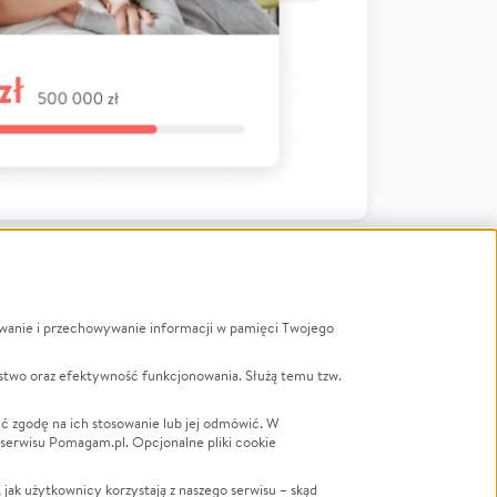
ywanie i przechowywanie informacji w pamięci Twojego
a
stwo oraz efektywność funkcjonowania. Służą temu tzw.
LGBTQ+
Powódź
ć zgodę na ich stosowanie lub jej odmówić. W
 serwisu Pomagam.pl. Opcjonalne pliki cookie
Wichura
NGO
ak użytkownicy korzystają z naszego serwisu – skąd