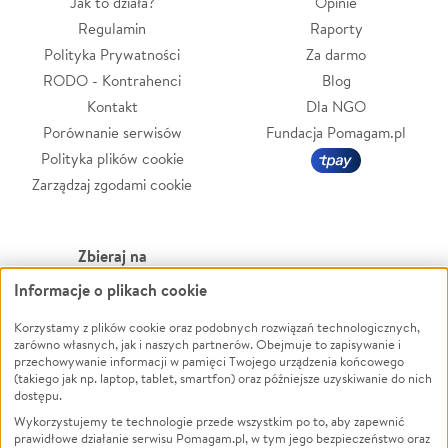
Jak to działa?
Opinie
Regulamin
Raporty
Polityka Prywatności
Za darmo
RODO - Kontrahenci
Blog
Kontakt
Dla NGO
Porównanie serwisów
Fundacja Pomagam.pl
Polityka plików cookie
Zarządzaj zgodami cookie
Zbieraj na
Informacje o plikach cookie
Leczenie
LGBTQ+
Zwierzęta
Powódź
Korzystamy z plików cookie oraz podobnych rozwiązań technologicznych,
zarówno własnych, jak i naszych partnerów. Obejmuje to zapisywanie i
Pożar
Wichura
przechowywanie informacji w pamięci Twojego urządzenia końcowego
(takiego jak np. laptop, tablet, smartfon) oraz późniejsze uzyskiwanie do nich
Ukraina
NGO
dostępu.
Sport
Religia
Wykorzystujemy te technologie przede wszystkim po to, aby zapewnić
Pomoc Finansowa
Edukacja
prawidłowe działanie serwisu Pomagam.pl, w tym jego bezpieczeństwo oraz