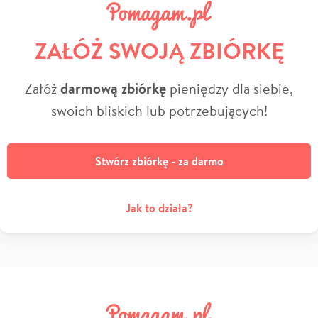
ZAŁÓŻ SWOJĄ ZBIÓRKĘ
Załóż
darmową zbiórkę
pieniędzy dla siebie,
swoich bliskich lub potrzebujących!
Stwórz zbiórkę - za darmo
Jak to działa?