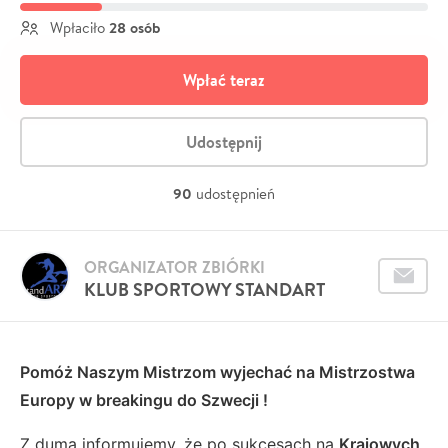
28 osób
Wpłaciło
Wpłać teraz
Udostępnij
90
udostępnień
ORGANIZATOR ZBIÓRKI
KLUB SPORTOWY STANDART
Pomóż Naszym Mistrzom wyjechać na Mistrzostwa
Europy w breakingu do Szwecji !
Z dumą informujemy, że po sukcesach na
Krajowych