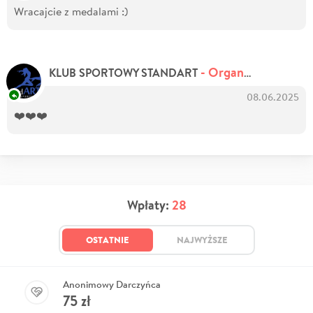
Wracajcie z medalami :)
- Organizator zbiórki
KLUB SPORTOWY STANDART
08.06.2025
❤️❤️❤️
Wpłaty:
28
OSTATNIE
NAJWYŻSZE
Anonimowy Darczyńca
75
zł