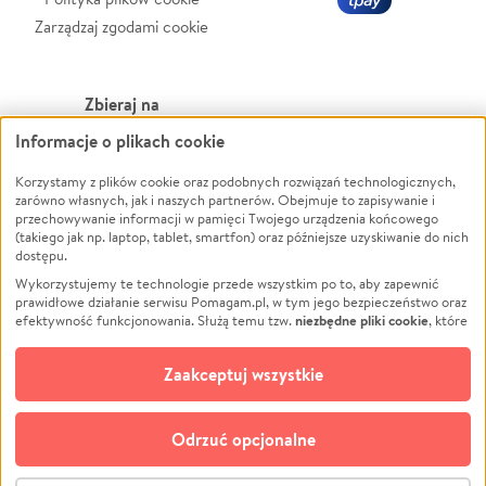
Zarządzaj zgodami cookie
Zbieraj na
Informacje o plikach cookie
Leczenie
LGBTQ+
Zwierzęta
Powódź
Korzystamy z plików cookie oraz podobnych rozwiązań technologicznych,
zarówno własnych, jak i naszych partnerów. Obejmuje to zapisywanie i
Pożar
Wichura
przechowywanie informacji w pamięci Twojego urządzenia końcowego
(takiego jak np. laptop, tablet, smartfon) oraz późniejsze uzyskiwanie do nich
Ukraina
NGO
dostępu.
Sport
Religia
Wykorzystujemy te technologie przede wszystkim po to, aby zapewnić
Pomoc Finansowa
Edukacja
prawidłowe działanie serwisu Pomagam.pl, w tym jego bezpieczeństwo oraz
niezbędne pliki cookie
efektywność funkcjonowania. Służą temu tzw.
, które
Projekty
Podróż
pozostają zawsze aktywne.
Dowiedz się więcej
Pogrzeb
Impreza
opcjonalnych plików cookie
Dodatkowo, używamy
oraz podobnych
Zaakceptuj wszystkie
Społeczność lokalna
Ochrona środowiska
technologii do celów analitycznych i retargetingowych. Możesz wyrazić
zgodę na ich stosowanie lub jej odmówić. W dowolnym momencie masz
Kultura
Biznes
możliwość zmiany swoich preferencji na stronie „Zarządzaj zgodami cookie”,
Odrzuć opcjonalne
Polski
do której link znajdziesz w stopce serwisu Pomagam.pl. Opcjonalne pliki
cookie wykorzystywane są w następujących celach:
© CROWDING SP. Z O.O.