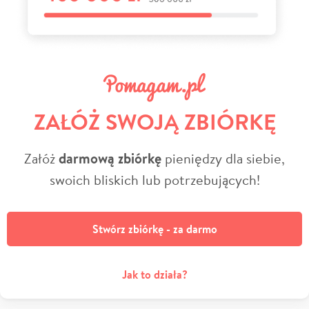
ZAŁÓŻ SWOJĄ ZBIÓRKĘ
Załóż
darmową zbiórkę
pieniędzy dla siebie,
swoich bliskich lub potrzebujących!
Stwórz zbiórkę - za darmo
Jak to działa?