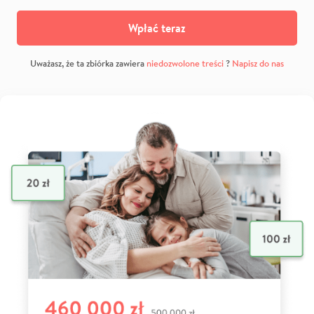
Wpłać teraz
Uważasz, że ta zbiórka zawiera
niedozwolone treści
?
Napisz do nas