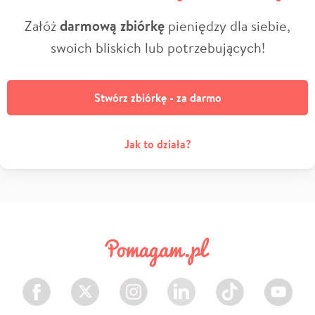
Załóż
darmową zbiórkę
pieniędzy dla siebie,
swoich bliskich lub potrzebujących!
Stwórz zbiórkę - za darmo
Jak to działa?
Facebook
Twitter
Instagram
LinkedIn
TikTok
Youtube