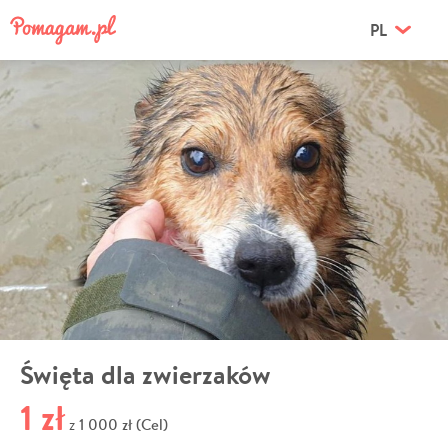
PL
Święta dla zwierzaków
1 zł
1 000 zł (Cel)
z