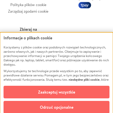
Polityka plików cookie
Zarządzaj zgodami cookie
Zbieraj na
Informacje o plikach cookie
Leczenie
LGBTQ+
Zwierzęta
Powódź
Korzystamy z plików cookie oraz podobnych rozwiązań technologicznych,
zarówno własnych, jak i naszych partnerów. Obejmuje to zapisywanie i
Pożar
Wichura
przechowywanie informacji w pamięci Twojego urządzenia końcowego
(takiego jak np. laptop, tablet, smartfon) oraz późniejsze uzyskiwanie do nich
Ukraina
NGO
dostępu.
Sport
Religia
Wykorzystujemy te technologie przede wszystkim po to, aby zapewnić
Pomoc Finansowa
Edukacja
prawidłowe działanie serwisu Pomagam.pl, w tym jego bezpieczeństwo oraz
niezbędne pliki cookie
efektywność funkcjonowania. Służą temu tzw.
, które
Projekty
Podróż
pozostają zawsze aktywne.
Dowiedz się więcej
Pogrzeb
Impreza
opcjonalnych plików cookie
Dodatkowo, używamy
oraz podobnych
Zaakceptuj wszystkie
Społeczność lokalna
Ochrona środowiska
technologii do celów analitycznych i retargetingowych. Możesz wyrazić
zgodę na ich stosowanie lub jej odmówić. W dowolnym momencie masz
Kultura
Biznes
możliwość zmiany swoich preferencji na stronie „Zarządzaj zgodami cookie”,
Odrzuć opcjonalne
Polski
do której link znajdziesz w stopce serwisu Pomagam.pl. Opcjonalne pliki
cookie wykorzystywane są w następujących celach: