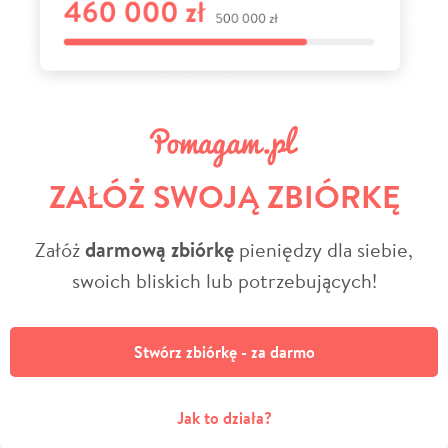
ZAŁÓŻ SWOJĄ ZBIÓRKĘ
Załóż
darmową zbiórkę
pieniędzy dla siebie,
swoich bliskich lub potrzebujących!
Stwórz zbiórkę - za darmo
Jak to działa?