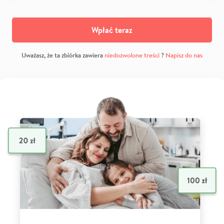
Wpłać teraz
Uważasz, że ta zbiórka zawiera
niedozwolone treści
?
Napisz do nas