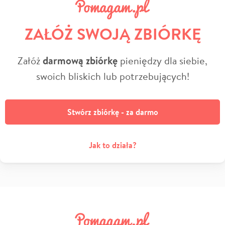
ZAŁÓŻ SWOJĄ ZBIÓRKĘ
Załóż
darmową zbiórkę
pieniędzy dla siebie,
swoich bliskich lub potrzebujących!
Stwórz zbiórkę - za darmo
Jak to działa?