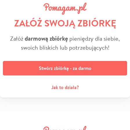
ZAŁÓŻ SWOJĄ ZBIÓRKĘ
Załóż
darmową zbiórkę
pieniędzy dla siebie,
swoich bliskich lub potrzebujących!
Stwórz zbiórkę - za darmo
Jak to działa?