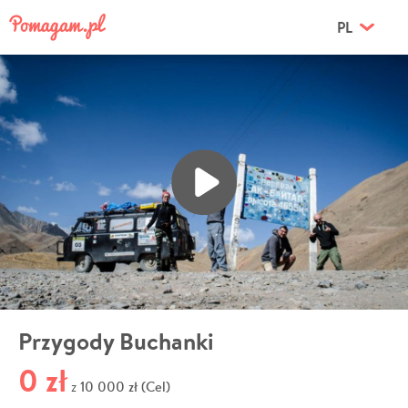
PL
Przygody Buchanki
0 zł
10 000 zł (Cel)
z