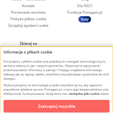
Kontakt
Dla NGO
Porównanie serwisów
Fundacja Pomagam.pl
Polityka plików cookie
Zarządzaj zgodami cookie
Zbieraj na
Informacje o plikach cookie
Leczenie
LGBTQ+
Zwierzęta
Powódź
Korzystamy z plików cookie oraz podobnych rozwiązań technologicznych,
zarówno własnych, jak i naszych partnerów. Obejmuje to zapisywanie i
Pożar
Wichura
przechowywanie informacji w pamięci Twojego urządzenia końcowego
(takiego jak np. laptop, tablet, smartfon) oraz późniejsze uzyskiwanie do nich
Ukraina
NGO
dostępu.
Sport
Religia
Wykorzystujemy te technologie przede wszystkim po to, aby zapewnić
Pomoc Finansowa
Edukacja
prawidłowe działanie serwisu Pomagam.pl, w tym jego bezpieczeństwo oraz
niezbędne pliki cookie
efektywność funkcjonowania. Służą temu tzw.
, które
Projekty
Podróż
pozostają zawsze aktywne.
Dowiedz się więcej
Pogrzeb
Impreza
opcjonalnych plików cookie
Dodatkowo, używamy
oraz podobnych
Zaakceptuj wszystkie
Społeczność lokalna
Ochrona środowiska
technologii do celów analitycznych i retargetingowych. Możesz wyrazić