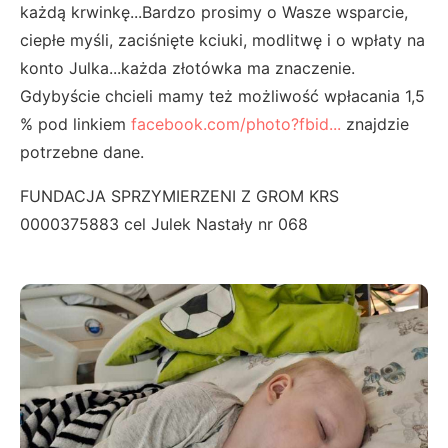
każdą krwinkę...Bardzo prosimy o Wasze wsparcie,
ciepłe myśli, zaciśnięte kciuki, modlitwę i o wpłaty na
konto Julka...każda złotówka ma znaczenie.
Gdybyście chcieli mamy też możliwość wpłacania 1,5
% pod linkiem
facebook.com/photo?fbid...
znajdzie
potrzebne dane.
FUNDACJA SPRZYMIERZENI Z GROM KRS
0000375883 cel Julek Nastały nr 068