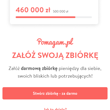
ZAŁÓŻ SWOJĄ ZBIÓRKĘ
Załóż
darmową zbiórkę
pieniędzy dla siebie,
swoich bliskich lub potrzebujących!
Stwórz zbiórkę - za darmo
Jak to działa?