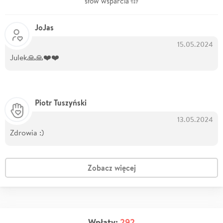
słów wsparcia 🤲
JoJas
15.05.2024
Julek🙏🙏❤️❤️
Piotr Tuszyński
13.05.2024
Zdrowia :)
Zobacz więcej
Wpłaty:
292