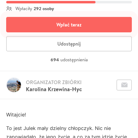
292 osoby
Wpłaciły
Wpłać teraz
Udostępnij
694
udostępnienia
ORGANIZATOR ZBIÓRKI
Karolina Krzewina-Hyc
Witajcie!
To jest Julek mały dzielny chłopczyk. Nic nie
zapowiadało, że jego życie, a co za tym idzie życie