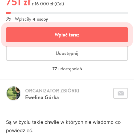
751 zł
16 000 zł (Cel)
z
4 osoby
Wpłaciły
Wpłać teraz
Udostępnij
77
udostępnień
ORGANIZATOR ZBIÓRKI
Ewelina Górka
Są w życiu takie chwile w których nie wiadomo co
powiedzieć.