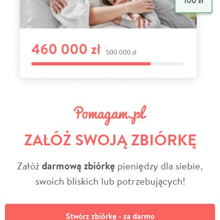
ZAŁÓŻ SWOJĄ ZBIÓRKĘ
Załóż
darmową zbiórkę
pieniędzy dla siebie,
swoich bliskich lub potrzebujących!
Stwórz zbiórkę - za darmo