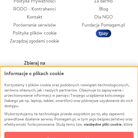
Polityka Prywatności
Za darmo
RODO - Kontrahenci
Blog
Kontakt
Dla NGO
Porównanie serwisów
Fundacja Pomagam.pl
Polityka plików cookie
Zarządzaj zgodami cookie
Zbieraj na
Informacje o plikach cookie
Leczenie
LGBTQ+
Zwierzęta
Powódź
Korzystamy z plików cookie oraz podobnych rozwiązań technologicznych,
zarówno własnych, jak i naszych partnerów. Obejmuje to zapisywanie i
Pożar
Wichura
przechowywanie informacji w pamięci Twojego urządzenia końcowego
(takiego jak np. laptop, tablet, smartfon) oraz późniejsze uzyskiwanie do nich
Ukraina
NGO
dostępu.
Sport
Religia
Wykorzystujemy te technologie przede wszystkim po to, aby zapewnić
Pomoc Finansowa
Edukacja
prawidłowe działanie serwisu Pomagam.pl, w tym jego bezpieczeństwo oraz
niezbędne pliki cookie
efektywność funkcjonowania. Służą temu tzw.
, które
Projekty
Podróż
pozostają zawsze aktywne.
Dowiedz się więcej
Pogrzeb
Impreza
opcjonalnych plików cookie
Dodatkowo, używamy
oraz podobnych