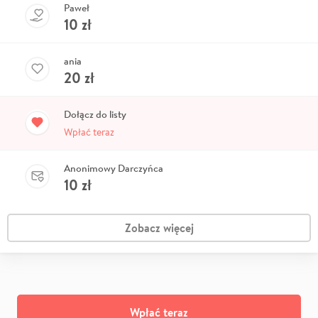
Paweł
10
zł
ania
20
zł
Dołącz do listy
Wpłać teraz
Anonimowy Darczyńca
10
zł
Zobacz więcej
Wpłać teraz