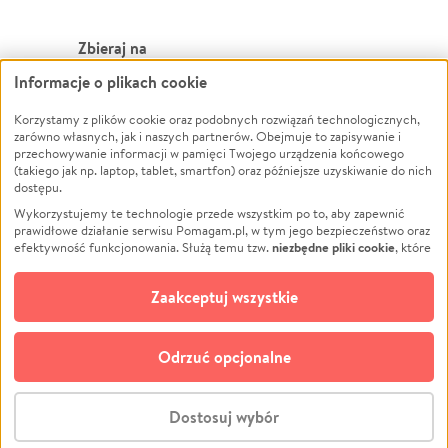
Zbieraj na
Informacje o plikach cookie
Leczenie
LGBTQ+
Zwierzęta
Powódź
Korzystamy z plików cookie oraz podobnych rozwiązań technologicznych,
zarówno własnych, jak i naszych partnerów. Obejmuje to zapisywanie i
Pożar
Wichura
przechowywanie informacji w pamięci Twojego urządzenia końcowego
(takiego jak np. laptop, tablet, smartfon) oraz późniejsze uzyskiwanie do nich
Ukraina
NGO
dostępu.
Sport
Religia
Wykorzystujemy te technologie przede wszystkim po to, aby zapewnić
Pomoc Finansowa
Edukacja
prawidłowe działanie serwisu Pomagam.pl, w tym jego bezpieczeństwo oraz
niezbędne pliki cookie
efektywność funkcjonowania. Służą temu tzw.
, które
Projekty
Podróż
pozostają zawsze aktywne.
Dowiedz się więcej
Pogrzeb
Impreza
opcjonalnych plików cookie
Dodatkowo, używamy
oraz podobnych
Zaakceptuj wszystkie
Społeczność lokalna
Ochrona środowiska
technologii do celów analitycznych i retargetingowych. Możesz wyrazić
zgodę na ich stosowanie lub jej odmówić. W dowolnym momencie masz
Kultura
Biznes
możliwość zmiany swoich preferencji na stronie „Zarządzaj zgodami cookie”,
Odrzuć opcjonalne
Polski
do której link znajdziesz w stopce serwisu Pomagam.pl. Opcjonalne pliki
cookie wykorzystywane są w następujących celach:
© CROWDING SP. Z O.O.
Analityka
– używamy tzw. plików cookie analitycznych, aby usprawniać
Dostosuj wybór
działanie serwisu Pomagam.pl. Dzięki nim możemy zrozumieć, jak
użytkownicy korzystają z naszego serwisu – skąd trafiają do serwisu, jak
Stwórz zbiórkę - za darmo