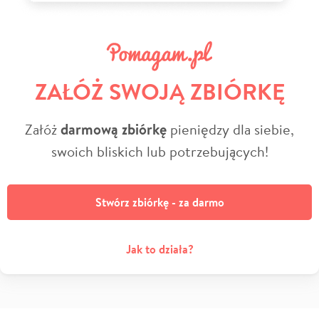
ZAŁÓŻ SWOJĄ ZBIÓRKĘ
Załóż
darmową zbiórkę
pieniędzy dla siebie,
swoich bliskich lub potrzebujących!
Stwórz zbiórkę - za darmo
Jak to działa?