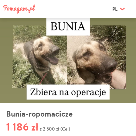
PL
Bunia-ropomacicze
1 186 zł
2 500 zł (Cel)
z