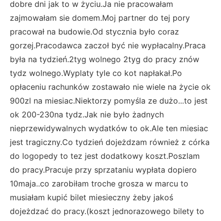
dobre dni jak to w życiu.Ja nie pracowałam
zajmowałam sie domem.Moj partner do tej pory
pracował na budowie.Od stycznia było coraz
gorzej.Pracodawca zaczoł być nie wypłacalny.Praca
była na tydzień.2tyg wolnego 2tyg do pracy znów
tydz wolnego.Wyplaty tyle co kot napłakał.Po
opłaceniu rachunków zostawało nie wiele na życie ok
900zl na miesiac.Niektorzy pomyśla ze dużo...to jest
ok 200-230na tydz.Jak nie było żadnych
nieprzewidywalnych wydatków to ok.Ale ten miesiac
jest tragiczny.Co tydzień dojeżdzam również z córka
do logopedy to tez jest dodatkowy koszt.Poszlam
do pracy.Pracuje przy sprzataniu wypłata dopiero
10maja..co zarobiłam troche grosza w marcu to
musiałam kupić bilet miesieczny żeby jakoś
dojeżdzać do pracy.(koszt jednorazowego bilety to