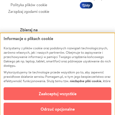
Polityka plików cookie
Zarządzaj zgodami cookie
Zbieraj na
Informacje o plikach cookie
Leczenie
LGBTQ+
Zwierzęta
Powódź
Korzystamy z plików cookie oraz podobnych rozwiązań technologicznych,
zarówno własnych, jak i naszych partnerów. Obejmuje to zapisywanie i
Pożar
Wichura
przechowywanie informacji w pamięci Twojego urządzenia końcowego
(takiego jak np. laptop, tablet, smartfon) oraz późniejsze uzyskiwanie do nich
Ukraina
NGO
dostępu.
Sport
Religia
Wykorzystujemy te technologie przede wszystkim po to, aby zapewnić
Pomoc Finansowa
Edukacja
prawidłowe działanie serwisu Pomagam.pl, w tym jego bezpieczeństwo oraz
niezbędne pliki cookie
efektywność funkcjonowania. Służą temu tzw.
, które
Projekty
Podróż
pozostają zawsze aktywne.
Dowiedz się więcej
Pogrzeb
Impreza
opcjonalnych plików cookie
Dodatkowo, używamy
oraz podobnych
Zaakceptuj wszystkie
Społeczność lokalna
Ochrona środowiska
technologii do celów analitycznych i retargetingowych. Możesz wyrazić
zgodę na ich stosowanie lub jej odmówić. W dowolnym momencie masz
Kultura
Biznes
możliwość zmiany swoich preferencji na stronie „Zarządzaj zgodami cookie”,
Odrzuć opcjonalne
Polski
do której link znajdziesz w stopce serwisu Pomagam.pl. Opcjonalne pliki
cookie wykorzystywane są w następujących celach: