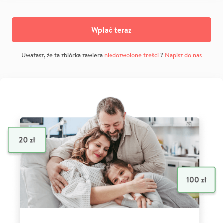
Wpłać teraz
Uważasz, że ta zbiórka zawiera
niedozwolone treści
?
Napisz do nas