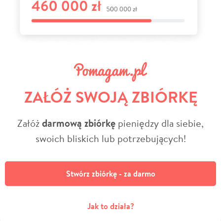
ZAŁÓŻ SWOJĄ ZBIÓRKĘ
Załóż
darmową zbiórkę
pieniędzy dla siebie,
swoich bliskich lub potrzebujących!
Stwórz zbiórkę - za darmo
Jak to działa?