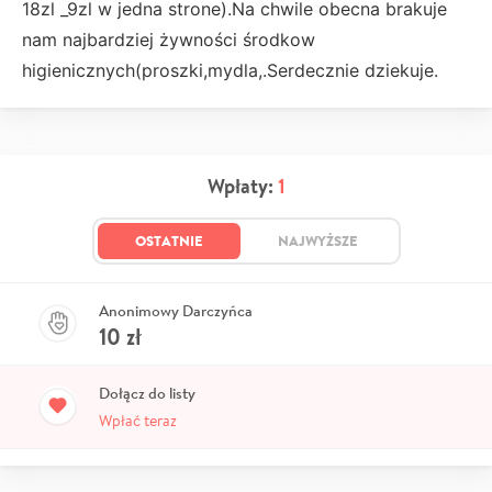
18zl _9zl w jedna strone).Na chwile obecna brakuje
nam najbardziej żywności środkow
higienicznych(proszki,mydla,.Serdecznie dziekuje.
Wpłaty:
1
OSTATNIE
NAJWYŻSZE
Anonimowy Darczyńca
10
zł
Dołącz do listy
Wpłać teraz