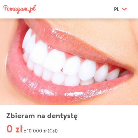
PL
Zbieram na dentystę
0 zł
10 000 zł (Cel)
z