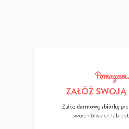
ZAŁÓŻ SWOJĄ
Załóż
darmową zbiórkę
pie
swoich bliskich lub po