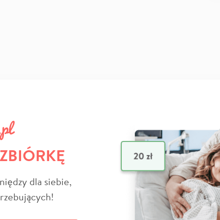
 ZBIÓRKĘ
niędzy dla siebie,
trzebujących!