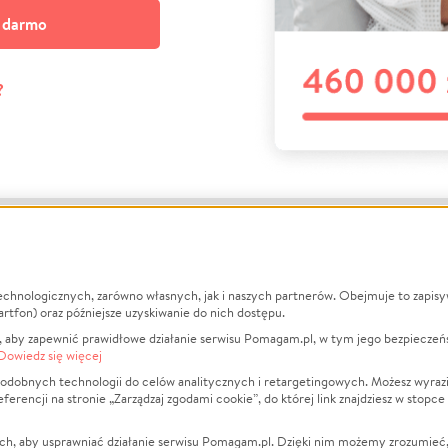
a darmo
?
echnologicznych, zarówno własnych, jak i naszych partnerów. Obejmuje to zapis
macje
O nas
Zbieraj n
artfon) oraz późniejsze uzyskiwanie do nich dostępu.
 aby zapewnić prawidłowe działanie serwisu Pomagam.pl, w tym jego bezpieczeń
działa?
Opinie
Leczenie
Dowiedz się więcej
min
Raporty
Zwierzęta
odobnych technologii do celów analitycznych i retargetingowych. Możesz wyrazi
ncji na stronie „Zarządzaj zgodami cookie”, do której link znajdziesz w stopce
ka Prywatności
Za darmo
Pożar
 Kontrahenci
Blog
Ukraina
ch, aby usprawniać działanie serwisu Pomagam.pl. Dzięki nim możemy zrozumieć, j