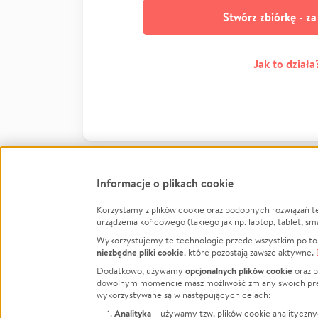
Stwórz zbiórkę - z
Jak to działa
Informacje o plikach cookie
Korzystamy z plików cookie oraz podobnych rozwiązań t
Infor
urządzenia końcowego (takiego jak np. laptop, tablet, sm
Wykorzystujemy te technologie przede wszystkim po to,
Jak to 
niezbędne pliki cookie
, które pozostają zawsze aktywne.
Facebook
Twitter
Instagram
Regula
opcjonalnych plików cookie
Dodatkowo, używamy
oraz p
dowolnym momencie masz możliwość zmiany swoich prefere
Polity
LinkedIn
TikTok
Youtube
wykorzystywane są w następujących celach:
RODO -
Analityka
– używamy tzw. plików cookie analityczny