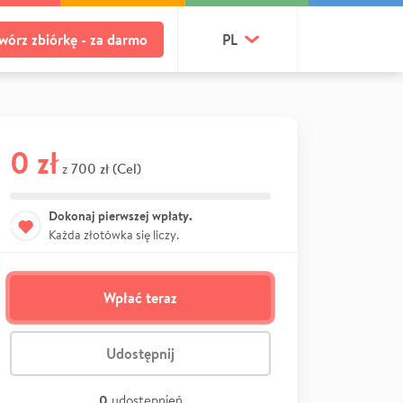
wórz zbiórkę - za darmo
PL
0 zł
700 zł (Cel)
z
Dokonaj pierwszej wpłaty.
Każda złotówka się liczy.
Wpłać teraz
Udostępnij
0
udostępnień