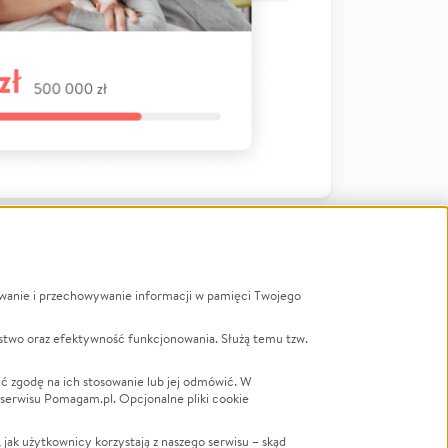
ywanie i przechowywanie informacji w pamięci Twojego
a
stwo oraz efektywność funkcjonowania. Służą temu tzw.
LGBTQ+
Powódź
ć zgodę na ich stosowanie lub jej odmówić. W
 serwisu Pomagam.pl. Opcjonalne pliki cookie
Wichura
NGO
ak użytkownicy korzystają z naszego serwisu – skąd