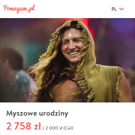
PL
Myszowe urodziny
2 758 zł
2 000 zł (Cel)
z