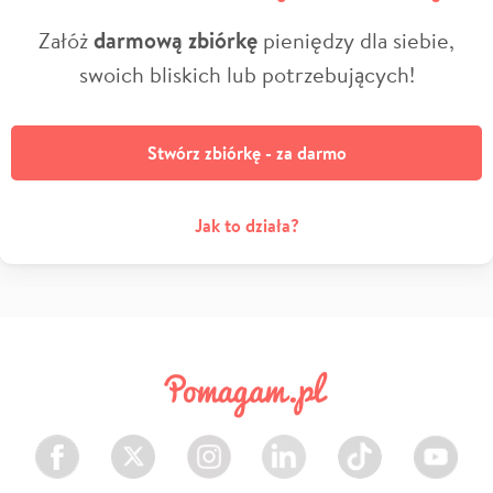
Załóż
darmową zbiórkę
pieniędzy dla siebie,
swoich bliskich lub potrzebujących!
Stwórz zbiórkę - za darmo
Jak to działa?
Facebook
Twitter
Instagram
LinkedIn
TikTok
Youtube