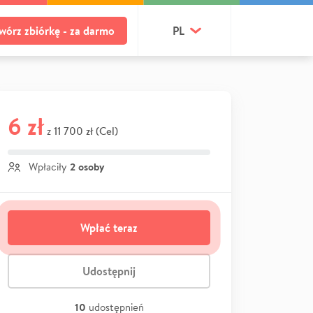
wórz zbiórkę - za darmo
PL
6 zł
11 700 zł (Cel)
z
2 osoby
Wpłaciły
Wpłać teraz
Udostępnij
10
udostępnień