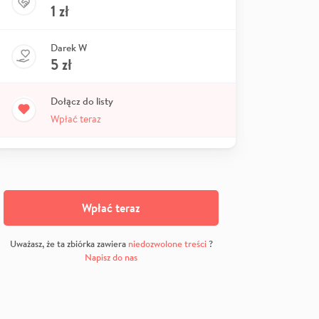
1
zł
Darek W
5
zł
Dołącz do listy
Wpłać teraz
Wpłać teraz
Uważasz, że ta zbiórka zawiera
niedozwolone treści
?
Napisz do nas