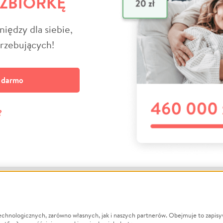
 ZBIÓRKĘ
niędzy dla siebie,
trzebujących!
a darmo
?
echnologicznych, zarówno własnych, jak i naszych partnerów. Obejmuje to zapis
macje
O nas
Zbieraj n