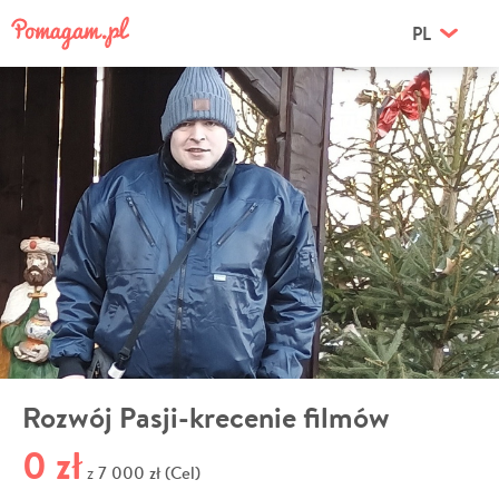
PL
Rozwój Pasji-krecenie filmów
0 zł
7 000 zł (Cel)
z