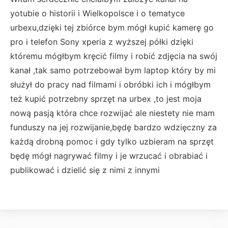
yotubie o historii i Wielkopolsce i o tematyce
urbexu,dzięki tej zbiórce bym mógł kupić kamerę go
pro i telefon Sony xperia z wyższej półki dzięki
któremu mógłbym kręcić filmy i robić zdjęcia na swój
kanał ,tak samo potrzebował bym laptop który by mi
służył do pracy nad filmami i obróbki ich i mógłbym
też kupić potrzebny sprzęt na urbex ,to jest moja
nową pasją która chce rozwijać ale niestety nie mam
funduszy na jej rozwijanie,będę bardzo wdzięczny za
każdą drobną pomoc i gdy tylko uzbieram na sprzęt
będę mógł nagrywać filmy i je wrzucać i obrabiać i
publikować i dzielić się z nimi z innymi