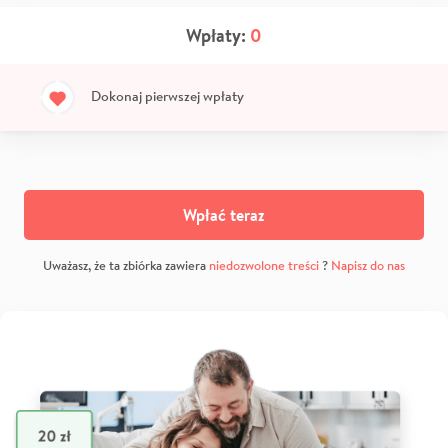
Wpłaty:
0
Dokonaj pierwszej wpłaty
Wpłać teraz
Uważasz, że ta zbiórka zawiera
niedozwolone treści
?
Napisz do nas