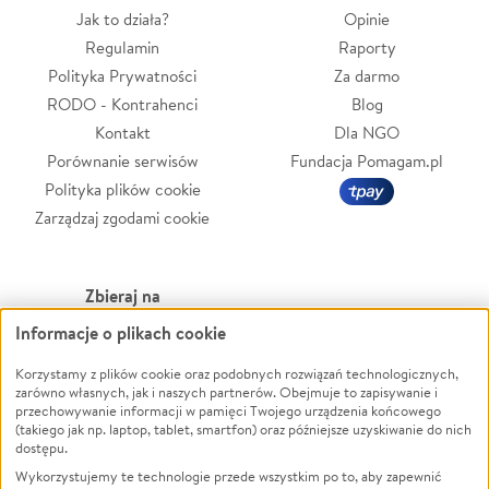
Jak to działa?
Opinie
Regulamin
Raporty
Polityka Prywatności
Za darmo
RODO - Kontrahenci
Blog
Kontakt
Dla NGO
Porównanie serwisów
Fundacja Pomagam.pl
Polityka plików cookie
Zarządzaj zgodami cookie
Zbieraj na
Informacje o plikach cookie
Leczenie
LGBTQ+
Zwierzęta
Powódź
Korzystamy z plików cookie oraz podobnych rozwiązań technologicznych,
zarówno własnych, jak i naszych partnerów. Obejmuje to zapisywanie i
Pożar
Wichura
przechowywanie informacji w pamięci Twojego urządzenia końcowego
(takiego jak np. laptop, tablet, smartfon) oraz późniejsze uzyskiwanie do nich
Ukraina
NGO
dostępu.
Sport
Religia
Wykorzystujemy te technologie przede wszystkim po to, aby zapewnić
Pomoc Finansowa
Edukacja