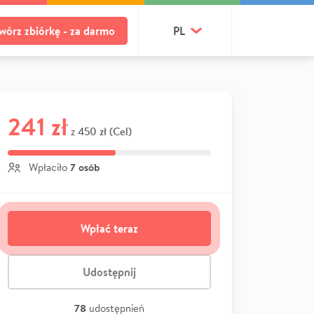
wórz zbiórkę - za darmo
PL
241 zł
450 zł (Cel)
z
7 osób
Wpłaciło
Wpłać teraz
Udostępnij
78
udostępnień