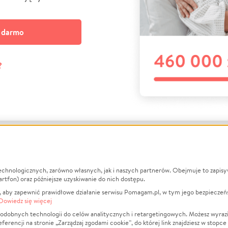
a darmo
?
echnologicznych, zarówno własnych, jak i naszych partnerów. Obejmuje to zapis
macje
O nas
Zbieraj n
artfon) oraz późniejsze uzyskiwanie do nich dostępu.
 aby zapewnić prawidłowe działanie serwisu Pomagam.pl, w tym jego bezpieczeń
działa?
Opinie
Leczenie
Dowiedz się więcej
min
Raporty
Zwierzęta
odobnych technologii do celów analitycznych i retargetingowych. Możesz wyrazi
ncji na stronie „Zarządzaj zgodami cookie”, do której link znajdziesz w stopce
ka Prywatności
Za darmo
Pożar