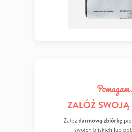
ZAŁÓŻ SWOJĄ
Załóż
darmową zbiórkę
pie
swoich bliskich lub po