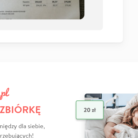
 ZBIÓRKĘ
niędzy dla siebie,
trzebujących!