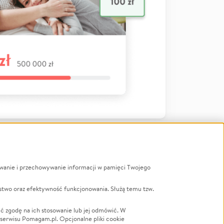
ywanie i przechowywanie informacji w pamięci Twojego
a
stwo oraz efektywność funkcjonowania. Służą temu tzw.
LGBTQ+
Powódź
ć zgodę na ich stosowanie lub jej odmówić. W
 serwisu Pomagam.pl. Opcjonalne pliki cookie
Wichura