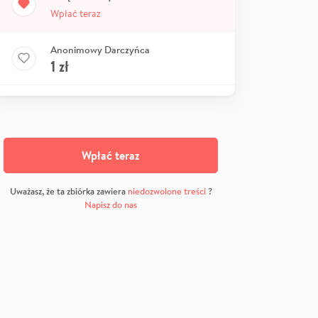
Wpłać teraz
Anonimowy Darczyńca
1
zł
Wpłać teraz
Uważasz, że ta zbiórka zawiera
niedozwolone treści
?
Napisz do nas