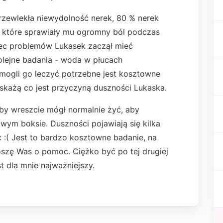
rzewlekła niewydolność nerek, 80 % nerek
, które sprawiały mu ogromny ból podczas
niec problemów Lukasek zaczął mieć
olejne badania - woda w płucach
ogli go leczyć potrzebne jest kosztowne
wskażą co jest przyczyną duszności Lukaska.
aby wreszcie mógł normalnie żyć, aby
owym boksie. Duszności pojawiają się kilka
 :( Jest to bardzo kosztowne badanie, na
oszę Was o pomoc. Ciężko być po tej drugiej
t dla mnie najważniejszy.