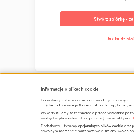
Stwórz zbiórkę - z
Jak to działa
Informacje o plikach cookie
Korzystamy z plików cookie oraz podobnych rozwiązań t
Infor
urządzenia końcowego (takiego jak np. laptop, tablet, sm
Wykorzystujemy te technologie przede wszystkim po to,
Jak to 
niezbędne pliki cookie
, które pozostają zawsze aktywne.
Facebook
Twitter
Instagram
Regula
opcjonalnych plików cookie
Dodatkowo, używamy
oraz p
dowolnym momencie masz możliwość zmiany swoich prefere
Polity