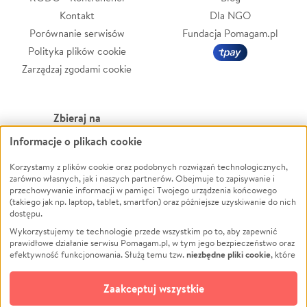
Kontakt
Dla NGO
Porównanie serwisów
Fundacja Pomagam.pl
Polityka plików cookie
Zarządzaj zgodami cookie
Zbieraj na
Informacje o plikach cookie
Leczenie
LGBTQ+
Zwierzęta
Powódź
Korzystamy z plików cookie oraz podobnych rozwiązań technologicznych,
zarówno własnych, jak i naszych partnerów. Obejmuje to zapisywanie i
Pożar
Wichura
przechowywanie informacji w pamięci Twojego urządzenia końcowego
(takiego jak np. laptop, tablet, smartfon) oraz późniejsze uzyskiwanie do nich
Ukraina
NGO
dostępu.
Sport
Religia
Wykorzystujemy te technologie przede wszystkim po to, aby zapewnić
Pomoc Finansowa
Edukacja
prawidłowe działanie serwisu Pomagam.pl, w tym jego bezpieczeństwo oraz
niezbędne pliki cookie
efektywność funkcjonowania. Służą temu tzw.
, które
Projekty
Podróż
pozostają zawsze aktywne.
Dowiedz się więcej
Pogrzeb
Impreza
opcjonalnych plików cookie
Dodatkowo, używamy
oraz podobnych
Zaakceptuj wszystkie
Społeczność lokalna
Ochrona środowiska
technologii do celów analitycznych i retargetingowych. Możesz wyrazić