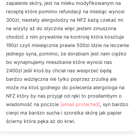
zapalenie skóry, jest na mleku modyfikowanym na
receptę które pomimo refundacji na miesiąc wynosi
300zl, niestety alergolodzy na NFZ każą czekać mi
na wizyty aż do stycznia więc jestem zmuszona
chodzić z nim prywatnie na kontrolę która kosztuje
190zl czyli miesięcznie prawie 500zl idzie na leczenie
jednego syna, pomimo, że dorabiam jest nam ciężko
bo wynajmujemy mieszkanie które wynosi nas
2400zl jeśli ktoś by chciał nas wesprzeć będą
bardzo wdzięczna nie tylko poprzez zrzutkę ale
może ma ktoś godnego do polecenia alergologa na
NFZ który by nas przyjął od ręki to prosiłambym o
wiadomość na poczcie
[email protected]
, syn bardzo
cierpi ma bardzo sucha i szorstka skórę jak papier
ścierny która pęka aż do krwi.