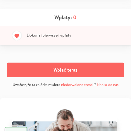
Wpłaty:
0
Dokonaj pierwszej wpłaty
Wpłać teraz
Uważasz, że ta zbiórka zawiera
niedozwolone treści
?
Napisz do nas