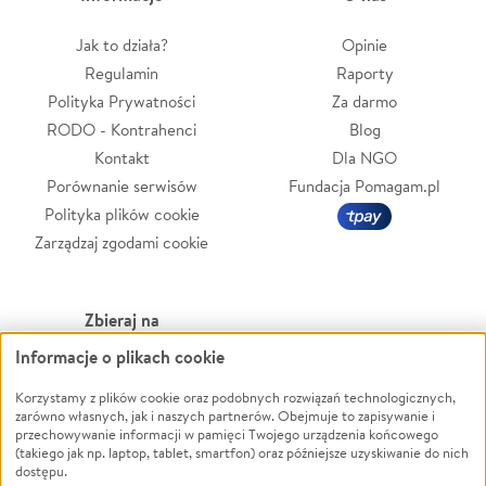
Jak to działa?
Opinie
Regulamin
Raporty
Polityka Prywatności
Za darmo
RODO - Kontrahenci
Blog
Kontakt
Dla NGO
Porównanie serwisów
Fundacja Pomagam.pl
Polityka plików cookie
Zarządzaj zgodami cookie
Zbieraj na
Informacje o plikach cookie
Leczenie
LGBTQ+
Zwierzęta
Powódź
Korzystamy z plików cookie oraz podobnych rozwiązań technologicznych,
zarówno własnych, jak i naszych partnerów. Obejmuje to zapisywanie i
Pożar
Wichura
przechowywanie informacji w pamięci Twojego urządzenia końcowego
(takiego jak np. laptop, tablet, smartfon) oraz późniejsze uzyskiwanie do nich
Ukraina
NGO
dostępu.
Sport
Religia