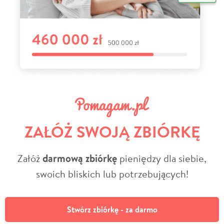
ZAŁÓŻ SWOJĄ ZBIÓRKĘ
Załóż
darmową zbiórkę
pieniędzy dla siebie,
swoich bliskich lub potrzebujących!
Stwórz zbiórkę - za darmo