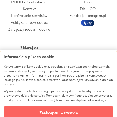
RODO - Kontrahenci
Blog
Kontakt
Dla NGO
Porównanie serwisów
Fundacja Pomagam.pl
Polityka plików cookie
Zarządzaj zgodami cookie
Zbieraj na
Informacje o plikach cookie
Leczenie
LGBTQ+
Zwierzęta
Powódź
Korzystamy z plików cookie oraz podobnych rozwiązań technologicznych,
zarówno własnych, jak i naszych partnerów. Obejmuje to zapisywanie i
Pożar
Wichura
przechowywanie informacji w pamięci Twojego urządzenia końcowego
(takiego jak np. laptop, tablet, smartfon) oraz późniejsze uzyskiwanie do nich
Ukraina
NGO
dostępu.
Sport
Religia
Wykorzystujemy te technologie przede wszystkim po to, aby zapewnić
Pomoc Finansowa
Edukacja
prawidłowe działanie serwisu Pomagam.pl, w tym jego bezpieczeństwo oraz
niezbędne pliki cookie
efektywność funkcjonowania. Służą temu tzw.
, które
Projekty
Podróż
pozostają zawsze aktywne.
Dowiedz się więcej
Pogrzeb
Impreza
opcjonalnych plików cookie
Dodatkowo, używamy
oraz podobnych
Zaakceptuj wszystkie
Społeczność lokalna
Ochrona środowiska
technologii do celów analitycznych i retargetingowych. Możesz wyrazić