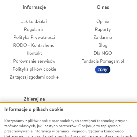
Informacje
O nas
Jak to działa?
Opinie
Regulamin
Raporty
Polityka Prywatności
Za darmo
RODO - Kontrahenci
Blog
Kontakt
Dla NGO
Porównanie serwisów
Fundacja Pomagam.pl
Polityka plików cookie
Zarządzaj zgodami cookie
Zbieraj na
Informacje o plikach cookie
Leczenie
LGBTQ+
Zwierzęta
Powódź
Korzystamy z plików cookie oraz podobnych rozwiązań technologicznych,
zarówno własnych, jak i naszych partnerów. Obejmuje to zapisywanie i
Pożar
Wichura
przechowywanie informacji w pamięci Twojego urządzenia końcowego
(takiego jak np. laptop, tablet, smartfon) oraz późniejsze uzyskiwanie do nich
Ukraina
NGO