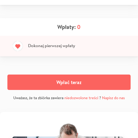
Wpłaty:
0
Dokonaj pierwszej wpłaty
Wpłać teraz
Uważasz, że ta zbiórka zawiera
niedozwolone treści
?
Napisz do nas