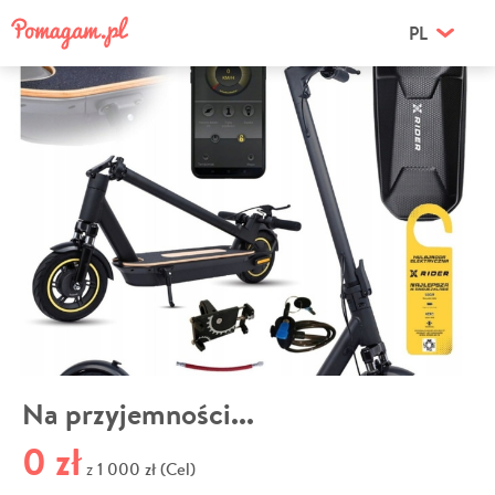
PL
Na przyjemności...
0 zł
1 000 zł (Cel)
z