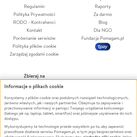
Regulamin
Raporty
Polityka Prywatności
Za darmo
RODO - Kontrahenci
Blog
Kontakt
Dla NGO
Porównanie serwisów
Fundacja Pomagam.pl
Polityka plików cookie
Zarządzaj zgodami cookie
Zbieraj na
Informacje o plikach cookie
Leczenie
LGBTQ+
Zwierzęta
Powódź
Korzystamy z plików cookie oraz podobnych rozwiązań technologicznych,
zarówno własnych, jak i naszych partnerów. Obejmuje to zapisywanie i
Pożar
Wichura
przechowywanie informacji w pamięci Twojego urządzenia końcowego
(takiego jak np. laptop, tablet, smartfon) oraz późniejsze uzyskiwanie do nich
Ukraina
NGO
dostępu.
Sport
Religia
Wykorzystujemy te technologie przede wszystkim po to, aby zapewnić
Pomoc Finansowa
Edukacja
prawidłowe działanie serwisu Pomagam.pl, w tym jego bezpieczeństwo oraz
niezbędne pliki cookie
efektywność funkcjonowania. Służą temu tzw.
, które