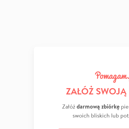
ZAŁÓŻ SWOJĄ
Załóż
darmową zbiórkę
pie
swoich bliskich lub po