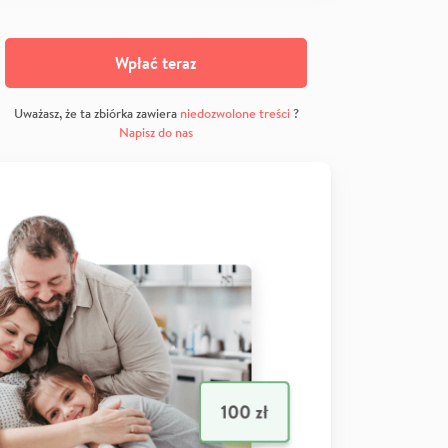
Wpłać teraz
Uważasz, że ta zbiórka zawiera
niedozwolone treści
?
Napisz do nas