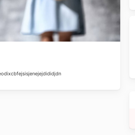
dixcbfejsisjenejejdididjdn