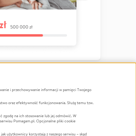
ywanie i przechowywanie informacji w pamięci Twojego
a
stwo oraz efektywność funkcjonowania. Służą temu tzw.
LGBTQ+
Powódź
ć zgodę na ich stosowanie lub jej odmówić. W
 serwisu Pomagam.pl. Opcjonalne pliki cookie
Wichura
NGO
ak użytkownicy korzystają z naszego serwisu – skąd