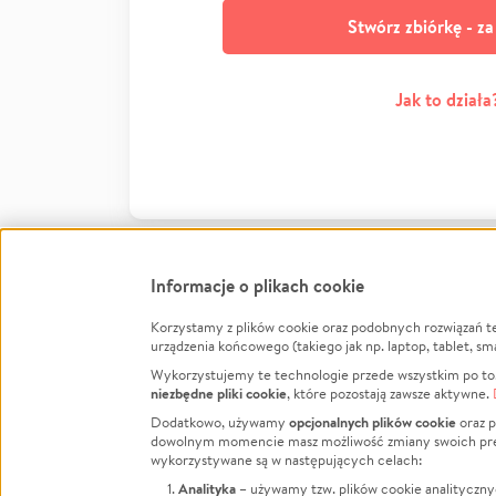
Stwórz zbiórkę - z
Jak to działa
Informacje o plikach cookie
Korzystamy z plików cookie oraz podobnych rozwiązań t
Infor
urządzenia końcowego (takiego jak np. laptop, tablet, sm
Wykorzystujemy te technologie przede wszystkim po to,
Jak to 
niezbędne pliki cookie
, które pozostają zawsze aktywne.
Facebook
Twitter
Instagram
Regula
opcjonalnych plików cookie
Dodatkowo, używamy
oraz p
dowolnym momencie masz możliwość zmiany swoich prefere
Polity
LinkedIn
TikTok
Youtube
wykorzystywane są w następujących celach:
RODO -
Analityka
– używamy tzw. plików cookie analityczny