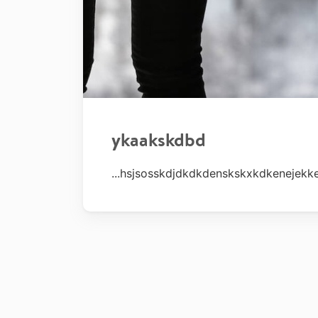
ykaakskdbd
...hsjsosskdjdkdkdenskskxkdkenejekkeo