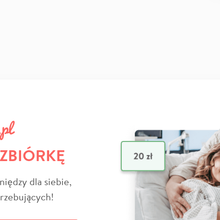
 ZBIÓRKĘ
niędzy dla siebie,
trzebujących!