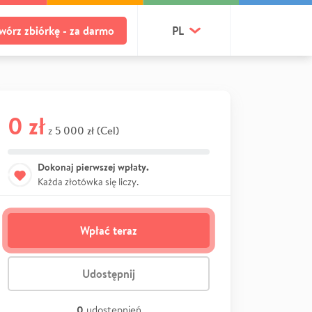
wórz zbiórkę - za darmo
PL
0 zł
5 000 zł (Cel)
z
Dokonaj pierwszej wpłaty.
Każda złotówka się liczy.
Wpłać teraz
Udostępnij
0
udostępnień