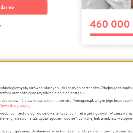
a darmo
?
echnologicznych, zarówno własnych, jak i naszych partnerów. Obejmuje to zapis
macje
O nas
Zbieraj n
artfon) oraz późniejsze uzyskiwanie do nich dostępu.
 aby zapewnić prawidłowe działanie serwisu Pomagam.pl, w tym jego bezpieczeń
działa?
Opinie
Leczenie
Dowiedz się więcej
min
Raporty
Zwierzęta
odobnych technologii do celów analitycznych i retargetingowych. Możesz wyrazi
ncji na stronie „Zarządzaj zgodami cookie”, do której link znajdziesz w stopce
ka Prywatności
Za darmo
Pożar
 Kontrahenci
Blog
Ukraina
ch, aby usprawniać działanie serwisu Pomagam.pl. Dzięki nim możemy zrozumieć, j