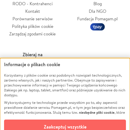
RODO - Kontrahenci
Blog
Kontakt
Dla NGO
Porównanie serwisów
Fundacja Pomagam.pl
Polityka plików cookie
Zarządzaj zgodami cookie
Zbieraj na
Informacje o plikach cookie
Leczenie
LGBTQ+
Zwierzęta
Powódź
Korzystamy z plików cookie oraz podobnych rozwiązań technologicznych,
zarówno własnych, jak i naszych partnerów. Obejmuje to zapisywanie i
Pożar
Wichura
przechowywanie informacji w pamięci Twojego urządzenia końcowego
(takiego jak np. laptop, tablet, smartfon) oraz późniejsze uzyskiwanie do nich
Ukraina
NGO
dostępu.
Sport
Religia
Wykorzystujemy te technologie przede wszystkim po to, aby zapewnić
Pomoc Finansowa
Edukacja
prawidłowe działanie serwisu Pomagam.pl, w tym jego bezpieczeństwo oraz
niezbędne pliki cookie
efektywność funkcjonowania. Służą temu tzw.
, które
Projekty
Podróż
pozostają zawsze aktywne.
Dowiedz się więcej
Pogrzeb
Impreza
opcjonalnych plików cookie
Dodatkowo, używamy
oraz podobnych
Zaakceptuj wszystkie
Społeczność lokalna
Ochrona środowiska
technologii do celów analitycznych i retargetingowych. Możesz wyrazić