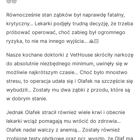
😔😔
Równocześnie stan ząbków był naprawdę fatalny,
krytyczny... Lekarki podjęły trudną decyzję, że trzeba
próbować operować, choć zabieg był ogromnego
ryzyka, to nie ma innego wyjścia... 🙏🏻
Nasze kochane doktorki z VetHouse skróciły narkozę
do absolutnie niezbędnego minimum, uwinęły się w
możliwie najkrótszym czasie... Choć było mnostwo
stresu, to operacja udała się i Olafek na szczęście się
wybudził... Zostały mu dwa ząbki z przodu, które są
w dobrym stanie.
Jednak Olafek stracił również wiele krwi i obecnie
lekarki wciąż pomagają mu wrócić do zdrowia...
Olafek nadal walczy z anemią... Zostały również
zrobione testy płytkowe oraz pcr, wyszło, że Olaf ma