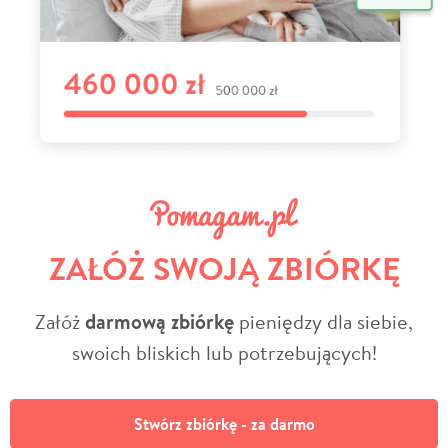
ZAŁÓŻ SWOJĄ ZBIÓRKĘ
Załóż
darmową zbiórkę
pieniędzy dla siebie,
swoich bliskich lub potrzebujących!
Stwórz zbiórkę - za darmo