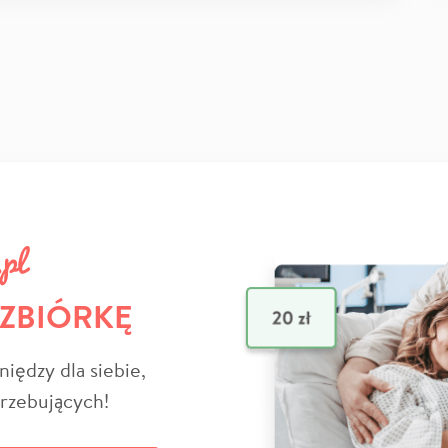
 ZBIÓRKĘ
niędzy dla siebie,
trzebujących!