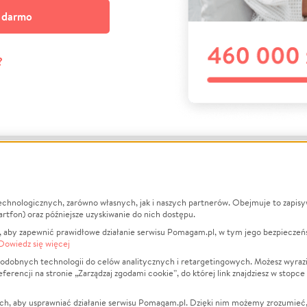
a darmo
?
echnologicznych, zarówno własnych, jak i naszych partnerów. Obejmuje to zapis
macje
O nas
Zbieraj n
artfon) oraz późniejsze uzyskiwanie do nich dostępu.
 aby zapewnić prawidłowe działanie serwisu Pomagam.pl, w tym jego bezpieczeń
działa?
Opinie
Leczenie
Dowiedz się więcej
min
Raporty
Zwierzęta
odobnych technologii do celów analitycznych i retargetingowych. Możesz wyrazi
ncji na stronie „Zarządzaj zgodami cookie”, do której link znajdziesz w stopce
ka Prywatności
Za darmo
Pożar
 Kontrahenci
Blog
Ukraina
ch, aby usprawniać działanie serwisu Pomagam.pl. Dzięki nim możemy zrozumieć, j