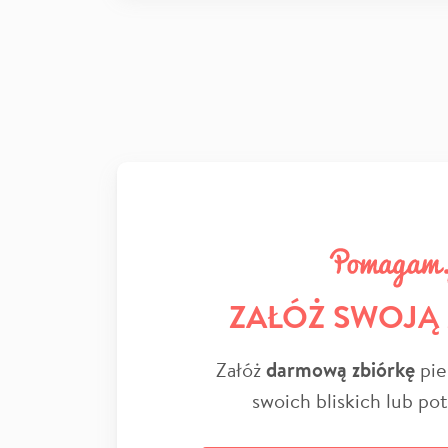
ZAŁÓŻ SWOJĄ
Załóż
darmową zbiórkę
pie
swoich bliskich lub po