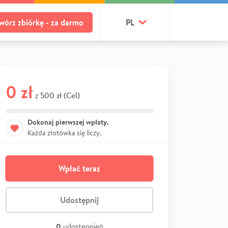
wórz zbiórkę - za darmo
PL
0 zł
500 zł (Cel)
z
Dokonaj pierwszej wpłaty.
Każda złotówka się liczy.
Wpłać teraz
Udostępnij
0
udostępnień