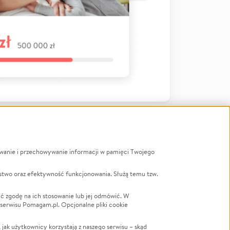
ywanie i przechowywanie informacji w pamięci Twojego
a
stwo oraz efektywność funkcjonowania. Służą temu tzw.
LGBTQ+
Powódź
ć zgodę na ich stosowanie lub jej odmówić. W
 serwisu Pomagam.pl. Opcjonalne pliki cookie
Wichura
NGO
ak użytkownicy korzystają z naszego serwisu – skąd