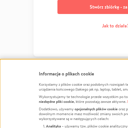
Stwórz zbiórkę - z
Jak to działa
Informacje o plikach cookie
Korzystamy z plików cookie oraz podobnych rozwiązań t
Infor
urządzenia końcowego (takiego jak np. laptop, tablet, sm
Wykorzystujemy te technologie przede wszystkim po to,
Jak to 
niezbędne pliki cookie
, które pozostają zawsze aktywne.
Facebook
Twitter
Instagram
Regula
opcjonalnych plików cookie
Dodatkowo, używamy
oraz p
dowolnym momencie masz możliwość zmiany swoich prefere
Polity
LinkedIn
TikTok
Youtube
wykorzystywane są w następujących celach:
RODO -
Analityka
– używamy tzw. plików cookie analityczny