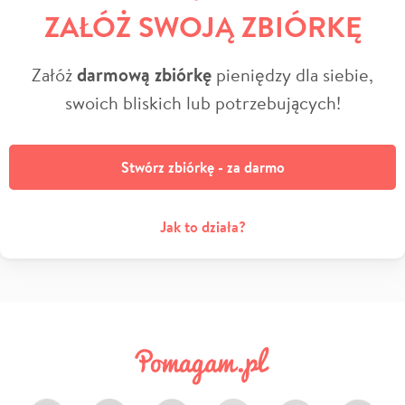
ZAŁÓŻ SWOJĄ ZBIÓRKĘ
Załóż
darmową zbiórkę
pieniędzy dla siebie,
swoich bliskich lub potrzebujących!
Stwórz zbiórkę - za darmo
Jak to działa?