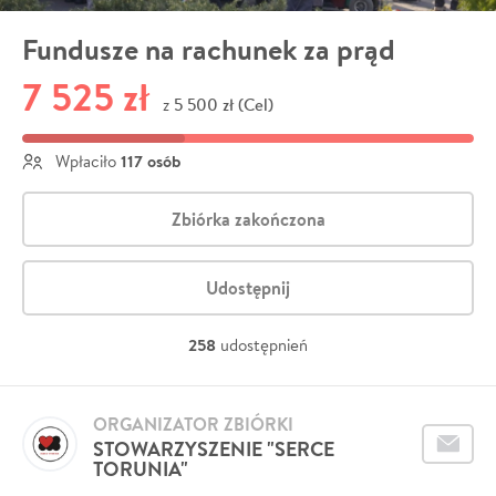
Fundusze na rachunek za prąd
7 525 zł
5 500 zł (Cel)
z
117 osób
Wpłaciło
Zbiórka zakończona
Udostępnij
258
udostępnień
ORGANIZATOR ZBIÓRKI
STOWARZYSZENIE "SERCE
TORUNIA"