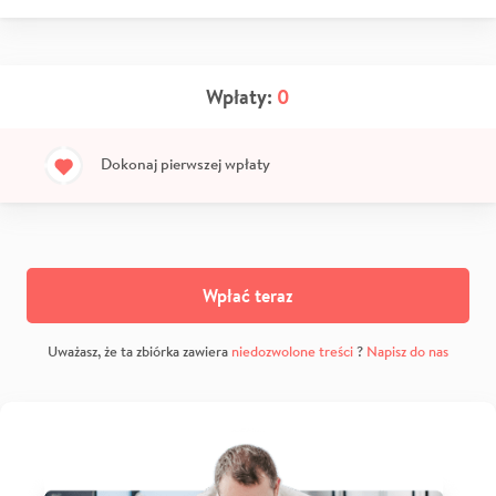
Wpłaty:
0
Dokonaj pierwszej wpłaty
Wpłać teraz
Uważasz, że ta zbiórka zawiera
niedozwolone treści
?
Napisz do nas