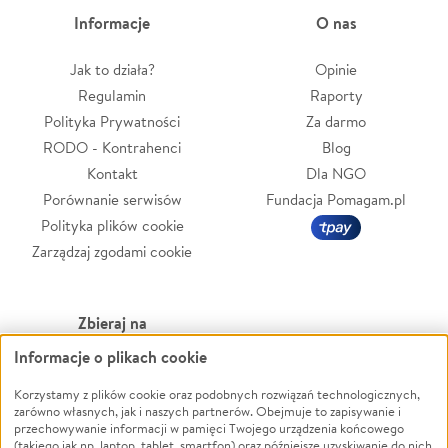
Informacje
O nas
Jak to działa?
Opinie
Regulamin
Raporty
Polityka Prywatności
Za darmo
RODO - Kontrahenci
Blog
Kontakt
Dla NGO
Porównanie serwisów
Fundacja Pomagam.pl
Polityka plików cookie
Zarządzaj zgodami cookie
Zbieraj na
Informacje o plikach cookie
Leczenie
LGBTQ+
Zwierzęta
Powódź
Korzystamy z plików cookie oraz podobnych rozwiązań technologicznych,
zarówno własnych, jak i naszych partnerów. Obejmuje to zapisywanie i
Pożar
Wichura
przechowywanie informacji w pamięci Twojego urządzenia końcowego
(takiego jak np. laptop, tablet, smartfon) oraz późniejsze uzyskiwanie do nich
Ukraina
NGO