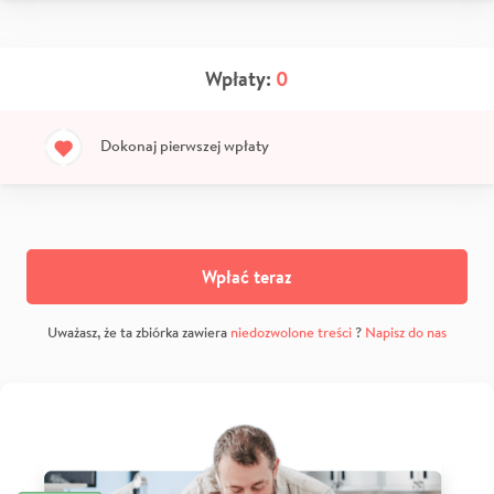
Wpłaty:
0
Dokonaj pierwszej wpłaty
Wpłać teraz
Uważasz, że ta zbiórka zawiera
niedozwolone treści
?
Napisz do nas