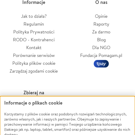
Informacje
O nas
Jak to działa?
Opinie
Regulamin
Raporty
Polityka Prywatności
Za darmo
RODO - Kontrahenci
Blog
Kontakt
Dla NGO
Porównanie serwisów
Fundacja Pomagam.pl
Polityka plików cookie
Zarządzaj zgodami cookie
Zbieraj na
Informacje o plikach cookie
Leczenie
LGBTQ+
Zwierzęta
Powódź
Korzystamy z plików cookie oraz podobnych rozwiązań technologicznych,
zarówno własnych, jak i naszych partnerów. Obejmuje to zapisywanie i
Pożar
Wichura
przechowywanie informacji w pamięci Twojego urządzenia końcowego
(takiego jak np. laptop, tablet, smartfon) oraz późniejsze uzyskiwanie do nich
Ukraina
NGO
dostępu.