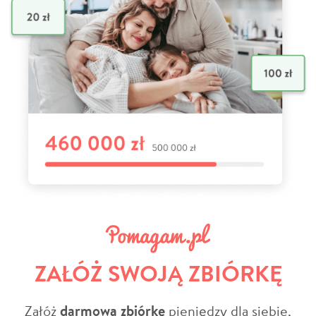
ZAŁÓŻ SWOJĄ ZBIÓRKĘ
Załóż
darmową zbiórkę
pieniędzy dla siebie,