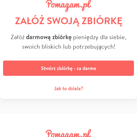
ZAŁÓŻ SWOJĄ ZBIÓRKĘ
Załóż
darmową zbiórkę
pieniędzy dla siebie,
swoich bliskich lub potrzebujących!
Stwórz zbiórkę - za darmo
Jak to działa?