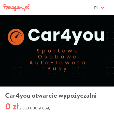
PL
Car4you otwarcie wypożyczalni
0 zł
350 000 zł (Cel)
z