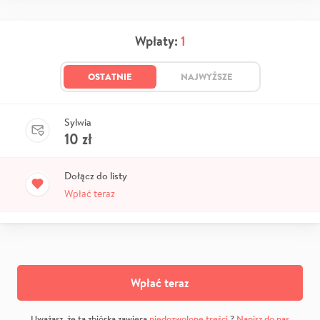
Wpłaty:
1
OSTATNIE
NAJWYŻSZE
Sylwia
10
zł
Dołącz do listy
Wpłać teraz
Wpłać teraz
Uważasz, że ta zbiórka zawiera
niedozwolone treści
?
Napisz do nas