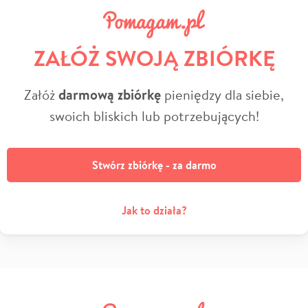
ZAŁÓŻ SWOJĄ ZBIÓRKĘ
Załóż
darmową zbiórkę
pieniędzy dla siebie,
swoich bliskich lub potrzebujących!
Stwórz zbiórkę - za darmo
Jak to działa?