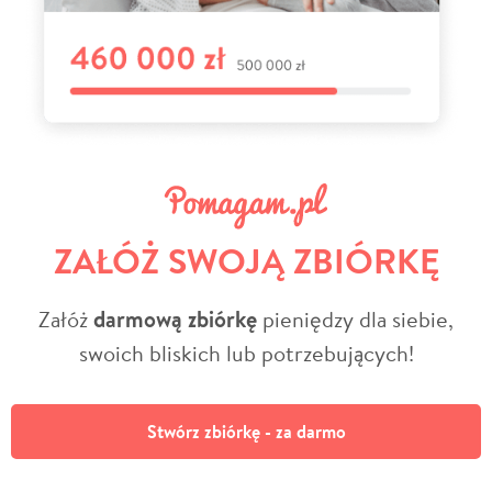
ZAŁÓŻ SWOJĄ ZBIÓRKĘ
Załóż
darmową zbiórkę
pieniędzy dla siebie,
swoich bliskich lub potrzebujących!
Stwórz zbiórkę - za darmo