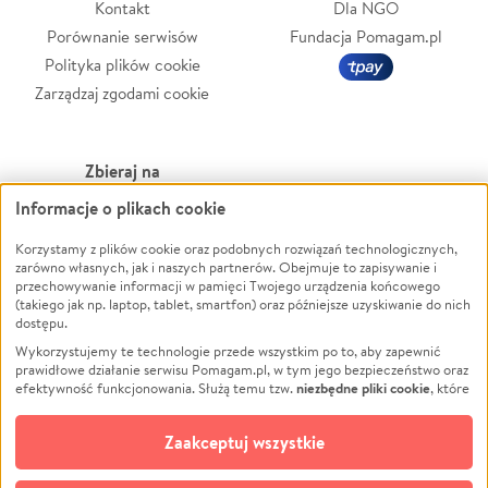
Kontakt
Dla NGO
Porównanie serwisów
Fundacja Pomagam.pl
Polityka plików cookie
Zarządzaj zgodami cookie
Zbieraj na
Informacje o plikach cookie
Leczenie
LGBTQ+
Zwierzęta
Powódź
Korzystamy z plików cookie oraz podobnych rozwiązań technologicznych,
zarówno własnych, jak i naszych partnerów. Obejmuje to zapisywanie i
Pożar
Wichura
przechowywanie informacji w pamięci Twojego urządzenia końcowego
(takiego jak np. laptop, tablet, smartfon) oraz późniejsze uzyskiwanie do nich
Ukraina
NGO
dostępu.
Sport
Religia
Wykorzystujemy te technologie przede wszystkim po to, aby zapewnić
Pomoc Finansowa
Edukacja
prawidłowe działanie serwisu Pomagam.pl, w tym jego bezpieczeństwo oraz
niezbędne pliki cookie
efektywność funkcjonowania. Służą temu tzw.
, które
Projekty
Podróż
pozostają zawsze aktywne.
Dowiedz się więcej
Pogrzeb
Impreza
opcjonalnych plików cookie
Dodatkowo, używamy
oraz podobnych
Zaakceptuj wszystkie
Społeczność lokalna
Ochrona środowiska
technologii do celów analitycznych i retargetingowych. Możesz wyrazić
zgodę na ich stosowanie lub jej odmówić. W dowolnym momencie masz
Kultura
Biznes