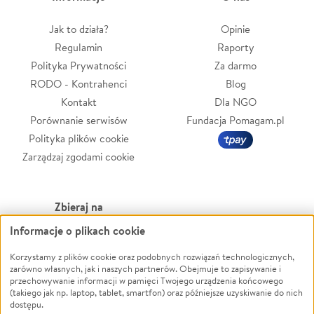
Jak to działa?
Opinie
Regulamin
Raporty
Polityka Prywatności
Za darmo
RODO - Kontrahenci
Blog
Kontakt
Dla NGO
Porównanie serwisów
Fundacja Pomagam.pl
Polityka plików cookie
Zarządzaj zgodami cookie
Zbieraj na
Informacje o plikach cookie
Leczenie
LGBTQ+
Zwierzęta
Powódź
Korzystamy z plików cookie oraz podobnych rozwiązań technologicznych,
zarówno własnych, jak i naszych partnerów. Obejmuje to zapisywanie i
Pożar
Wichura
przechowywanie informacji w pamięci Twojego urządzenia końcowego
(takiego jak np. laptop, tablet, smartfon) oraz późniejsze uzyskiwanie do nich
Ukraina
NGO
dostępu.
Sport
Religia