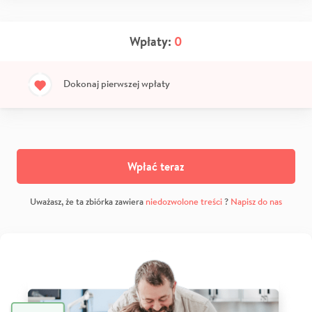
Wpłaty:
0
Dokonaj pierwszej wpłaty
Wpłać teraz
Uważasz, że ta zbiórka zawiera
niedozwolone treści
?
Napisz do nas