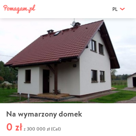
PL
Na wymarzony domek
0 zł
300 000 zł (Cel)
z