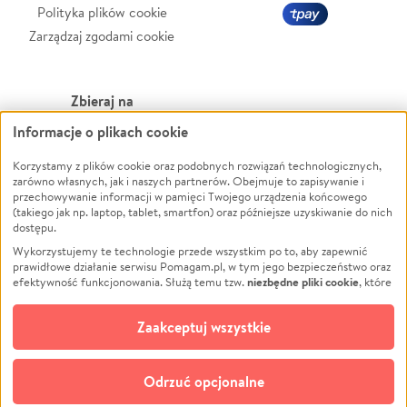
Polityka plików cookie
Zarządzaj zgodami cookie
Zbieraj na
Informacje o plikach cookie
Leczenie
LGBTQ+
Zwierzęta
Powódź
Korzystamy z plików cookie oraz podobnych rozwiązań technologicznych,
zarówno własnych, jak i naszych partnerów. Obejmuje to zapisywanie i
Pożar
Wichura
przechowywanie informacji w pamięci Twojego urządzenia końcowego
(takiego jak np. laptop, tablet, smartfon) oraz późniejsze uzyskiwanie do nich
Ukraina
NGO
dostępu.
Sport
Religia
Wykorzystujemy te technologie przede wszystkim po to, aby zapewnić
Pomoc Finansowa
Edukacja
prawidłowe działanie serwisu Pomagam.pl, w tym jego bezpieczeństwo oraz
niezbędne pliki cookie
efektywność funkcjonowania. Służą temu tzw.
, które
Projekty
Podróż
pozostają zawsze aktywne.
Dowiedz się więcej
Pogrzeb
Impreza
opcjonalnych plików cookie
Dodatkowo, używamy
oraz podobnych
Zaakceptuj wszystkie
Społeczność lokalna
Ochrona środowiska
technologii do celów analitycznych i retargetingowych. Możesz wyrazić
zgodę na ich stosowanie lub jej odmówić. W dowolnym momencie masz
Kultura
Biznes
możliwość zmiany swoich preferencji na stronie „Zarządzaj zgodami cookie”,
Odrzuć opcjonalne
Polski
do której link znajdziesz w stopce serwisu Pomagam.pl. Opcjonalne pliki
cookie wykorzystywane są w następujących celach: