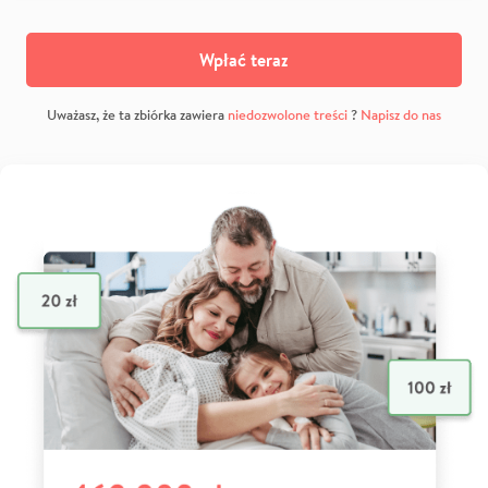
Wpłać teraz
Uważasz, że ta zbiórka zawiera
niedozwolone treści
?
Napisz do nas