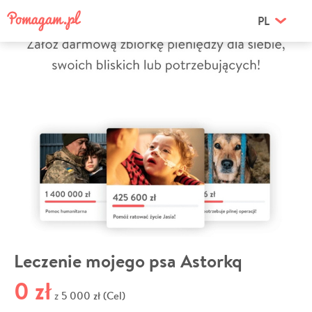
PL
Leczenie mojego psa Astorkq
0 zł
5 000 zł (Cel)
z