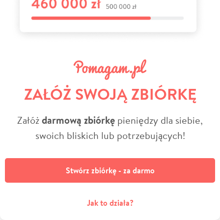
ZAŁÓŻ SWOJĄ ZBIÓRKĘ
Załóż
darmową zbiórkę
pieniędzy dla siebie,
swoich bliskich lub potrzebujących!
Stwórz zbiórkę - za darmo
Jak to działa?