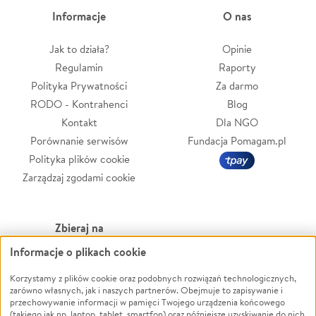
Informacje
O nas
Jak to działa?
Opinie
Regulamin
Raporty
Polityka Prywatności
Za darmo
RODO - Kontrahenci
Blog
Kontakt
Dla NGO
Porównanie serwisów
Fundacja Pomagam.pl
Polityka plików cookie
Zarządzaj zgodami cookie
Zbieraj na
Informacje o plikach cookie
Leczenie
LGBTQ+
Zwierzęta
Powódź
Korzystamy z plików cookie oraz podobnych rozwiązań technologicznych,
zarówno własnych, jak i naszych partnerów. Obejmuje to zapisywanie i
Pożar
Wichura
przechowywanie informacji w pamięci Twojego urządzenia końcowego
(takiego jak np. laptop, tablet, smartfon) oraz późniejsze uzyskiwanie do nich
Ukraina
NGO