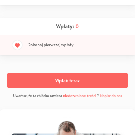
Wpłaty:
0
Dokonaj pierwszej wpłaty
Wpłać teraz
Uważasz, że ta zbiórka zawiera
niedozwolone treści
?
Napisz do nas