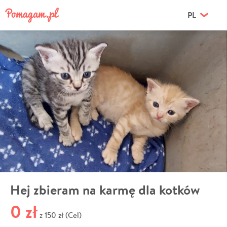
PL
Hej zbieram na karmę dla kotków
0 zł
150 zł (Cel)
z