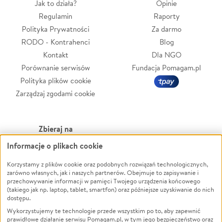
Jak to działa?
Opinie
Regulamin
Raporty
Polityka Prywatności
Za darmo
RODO - Kontrahenci
Blog
Kontakt
Dla NGO
Porównanie serwisów
Fundacja Pomagam.pl
Polityka plików cookie
Zarządzaj zgodami cookie
Zbieraj na
Informacje o plikach cookie
Leczenie
LGBTQ+
Zwierzęta
Powódź
Korzystamy z plików cookie oraz podobnych rozwiązań technologicznych,
zarówno własnych, jak i naszych partnerów. Obejmuje to zapisywanie i
Pożar
Wichura
przechowywanie informacji w pamięci Twojego urządzenia końcowego
(takiego jak np. laptop, tablet, smartfon) oraz późniejsze uzyskiwanie do nich
Ukraina
NGO
dostępu.
Sport
Religia
Wykorzystujemy te technologie przede wszystkim po to, aby zapewnić
Pomoc Finansowa
Edukacja
prawidłowe działanie serwisu Pomagam.pl, w tym jego bezpieczeństwo oraz