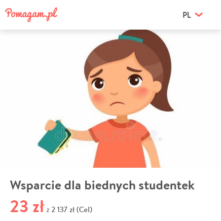
PL
Wsparcie dla biednych studentek
23 zł
2 137 zł (Cel)
z