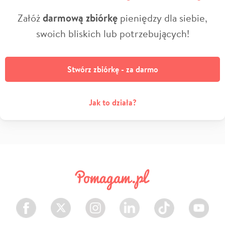
Załóż
darmową zbiórkę
pieniędzy dla siebie,
swoich bliskich lub potrzebujących!
Stwórz zbiórkę - za darmo
Jak to działa?
Facebook
Twitter
Instagram
LinkedIn
TikTok
Youtube