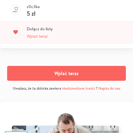
z0c3ka
5
zł
Dołącz do listy
Wpłać teraz
Wpłać teraz
Uważasz, że ta zbiórka zawiera
niedozwolone treści
?
Napisz do nas