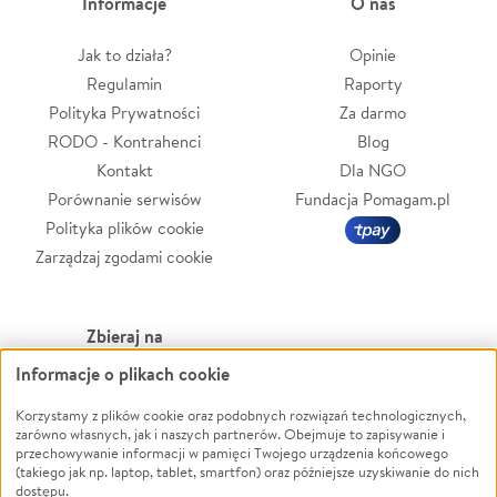
Informacje
O nas
Jak to działa?
Opinie
Regulamin
Raporty
Polityka Prywatności
Za darmo
RODO - Kontrahenci
Blog
Kontakt
Dla NGO
Porównanie serwisów
Fundacja Pomagam.pl
Polityka plików cookie
Zarządzaj zgodami cookie
Zbieraj na
Informacje o plikach cookie
Leczenie
LGBTQ+
Zwierzęta
Powódź
Korzystamy z plików cookie oraz podobnych rozwiązań technologicznych,
zarówno własnych, jak i naszych partnerów. Obejmuje to zapisywanie i
Pożar
Wichura
przechowywanie informacji w pamięci Twojego urządzenia końcowego
(takiego jak np. laptop, tablet, smartfon) oraz późniejsze uzyskiwanie do nich
Ukraina
NGO
dostępu.