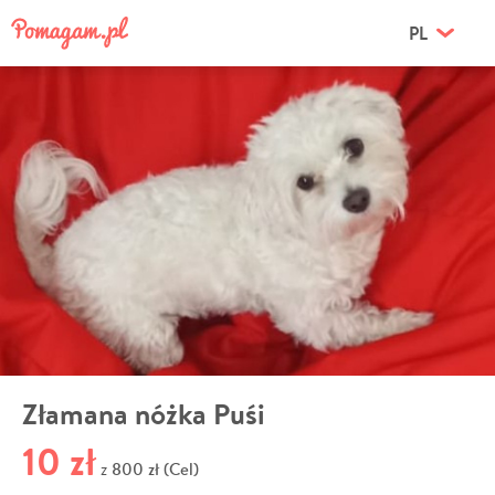
PL
Złamana nóżka Puśi
10 zł
800 zł (Cel)
z