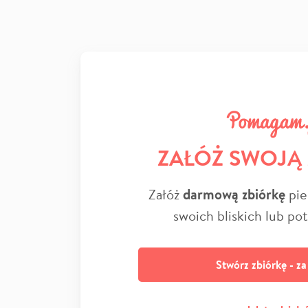
ZAŁÓŻ SWOJĄ
Załóż
darmową zbiórkę
pie
swoich bliskich lub po
Stwórz zbiórkę - z