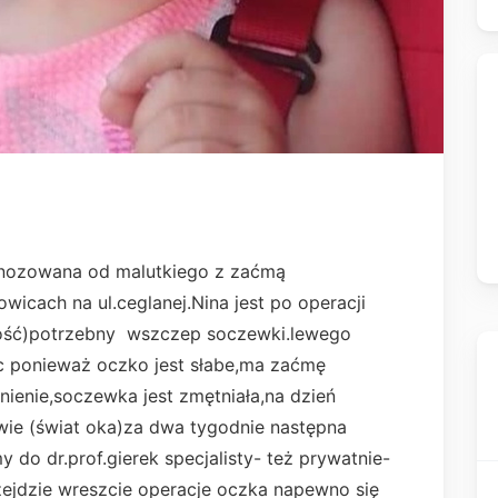
gnozowana od malutkiego z zaćmą
wicach na ul.ceglanej.Nina jest po operacji
ć)potrzebny wszczep soczewki.lewego
ąc ponieważ oczko jest słabe,ma zaćmę
śnienie,soczewka jest zmętniała,na dzień
awie (świat oka)za dwa tygodnie następna
 do dr.prof.gierek specjalisty- też prywatnie-
zejdzie wreszcie operacje oczka napewno się