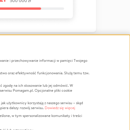
ywanie i przechowywanie informacji w pamięci Twojego
a
stwo oraz efektywność funkcjonowania. Służą temu tzw.
LGBTQ+
Powódź
ć zgodę na ich stosowanie lub jej odmówić. W
 serwisu Pomagam.pl. Opcjonalne pliki cookie
Wichura
NGO
ak użytkownicy korzystają z naszego serwisu – skąd
Religia
spiera dalszy rozwój serwisu.
Dowiedz się więcej
nansowa
Edukacja
eślone, w tym spersonalizowane komunikaty i treści
Podróż
Impreza