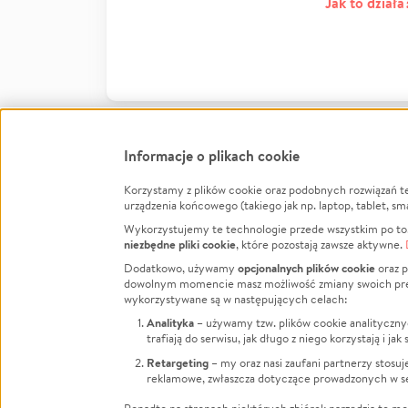
Jak to działa
Informacje o plikach cookie
Korzystamy z plików cookie oraz podobnych rozwiązań t
Infor
urządzenia końcowego (takiego jak np. laptop, tablet, sm
Wykorzystujemy te technologie przede wszystkim po to,
Jak to 
niezbędne pliki cookie
, które pozostają zawsze aktywne.
Facebook
Twitter
Instagram
Regula
opcjonalnych plików cookie
Dodatkowo, używamy
oraz p
dowolnym momencie masz możliwość zmiany swoich prefere
Polity
LinkedIn
TikTok
Youtube
wykorzystywane są w następujących celach:
RODO -
Analityka
– używamy tzw. plików cookie analityczny
Kontak
trafiają do serwisu, jak długo z niego korzystają i j
Porówn
Retargeting
– my oraz nasi zaufani partnerzy stosu
reklamowe, zwłaszcza dotyczące prowadzonych w se
Polityk
Zarząd