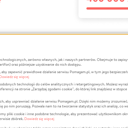
?
echnologicznych, zarówno własnych, jak i naszych partnerów. Obejmuje to zapis
macje
O nas
Zbieraj n
artfon) oraz późniejsze uzyskiwanie do nich dostępu.
 aby zapewnić prawidłowe działanie serwisu Pomagam.pl, w tym jego bezpieczeń
działa?
Opinie
Leczenie
Dowiedz się więcej
min
Raporty
Zwierzęta
odobnych technologii do celów analitycznych i retargetingowych. Możesz wyrazi
ncji na stronie „Zarządzaj zgodami cookie”, do której link znajdziesz w stopce
ka Prywatności
Za darmo
Pożar
 Kontrahenci
Blog
Ukraina
ch, aby usprawniać działanie serwisu Pomagam.pl. Dzięki nim możemy zrozumieć, j
t
Dla NGO
Sport
ak się po nim poruszają. Pozwala nam to na tworzenie statystyk oraz ich analizę, co w
anie serwisów
Fundacja Pomagam.pl
Pomoc Fi
jemy pliki cookie i inne podobne technologie, aby prezentować użytkownikom okr
rwisie zbiórek.
Dowiedz się więcej
a plików cookie
Projekty
zaj zgodami cookie
Pogrzeb