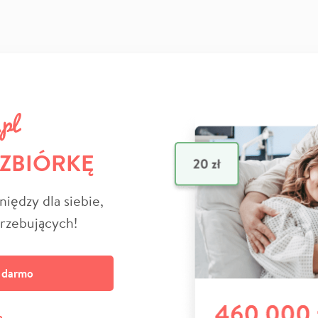
 ZBIÓRKĘ
niędzy dla siebie,
trzebujących!
a darmo