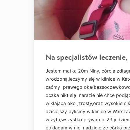
Na specjalistów leczenie,
Jestem matką 20m Niny, córcia zdia
wrodzoną,leczymy się w klinice w Kato
zaćmy prawego oka(bezsoczewkowoś
oczka nikt się narazie nie chce podj
wikłajacą oko ,zrosty,oraz wysokie ci
dzisiejszy byliśmy w klinice w Warsz
wizyta,wszystko prywatnie.23 jedziemy
pokładam w niej nadzieję że córka pr