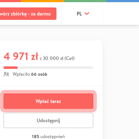
wórz zbiórkę - za darmo
PL
4 971 zł
30 000 zł (Cel)
z
66 osób
Wpłaciło
Wpłać teraz
Udostępnij
185
udostępnień