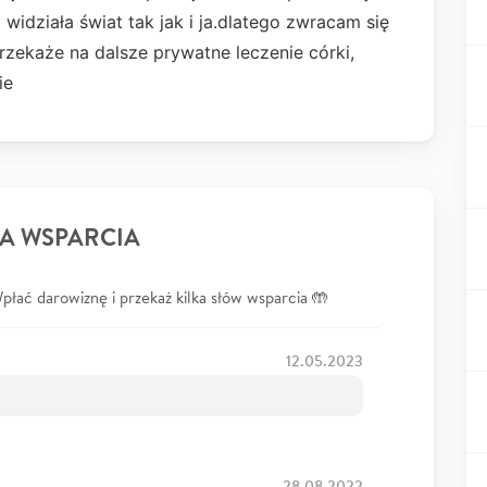
idziała świat tak jak i ja.dlatego zwracam się
zekaże na dalsze prywatne leczenie córki,
ie
A WSPARCIA
łać darowiznę i przekaż kilka słów wsparcia 🤲
12.05.2023
28.08.2022