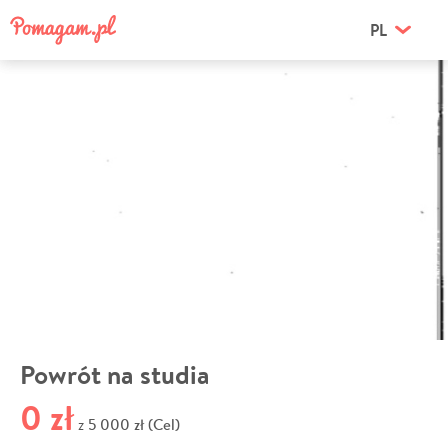
PL
Powrót na studia
0 zł
5 000 zł (Cel)
z