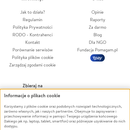
Jak to działa?
Opinie
Regulamin
Raporty
Polityka Prywatności
Za darmo
RODO - Kontrahenci
Blog
Kontakt
Dla NGO
Porównanie serwisów
Fundacja Pomagam.pl
Polityka plików cookie
Zarządzaj zgodami cookie
Zbieraj na
Informacje o plikach cookie
Leczenie
LGBTQ+
Zwierzęta
Powódź
Korzystamy z plików cookie oraz podobnych rozwiązań technologicznych,
zarówno własnych, jak i naszych partnerów. Obejmuje to zapisywanie i
Pożar
Wichura
przechowywanie informacji w pamięci Twojego urządzenia końcowego
(takiego jak np. laptop, tablet, smartfon) oraz późniejsze uzyskiwanie do nich
Ukraina
NGO
dostępu.
Sport
Religia