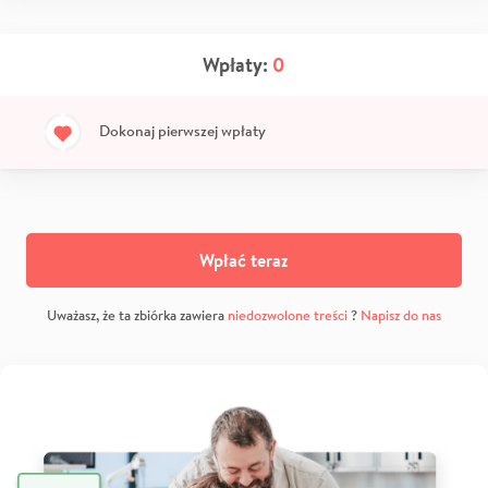
Wpłaty:
0
Dokonaj pierwszej wpłaty
Wpłać teraz
Uważasz, że ta zbiórka zawiera
niedozwolone treści
?
Napisz do nas