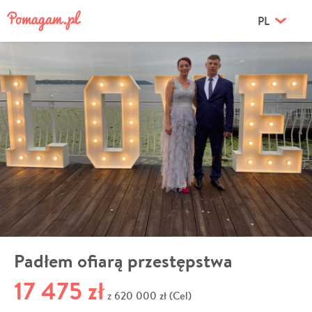
PL
Padłem ofiarą przestępstwa
17 475 zł
620 000 zł (Cel)
z