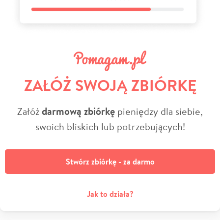
ZAŁÓŻ SWOJĄ ZBIÓRKĘ
Załóż
darmową zbiórkę
pieniędzy dla siebie,
swoich bliskich lub potrzebujących!
Stwórz zbiórkę - za darmo
Jak to działa?