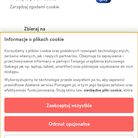
Zarządzaj zgodami cookie
Zbieraj na
Informacje o plikach cookie
Leczenie
LGBTQ+
Zwierzęta
Powódź
Korzystamy z plików cookie oraz podobnych rozwiązań technologicznych,
zarówno własnych, jak i naszych partnerów. Obejmuje to zapisywanie i
Pożar
Wichura
przechowywanie informacji w pamięci Twojego urządzenia końcowego
(takiego jak np. laptop, tablet, smartfon) oraz późniejsze uzyskiwanie do nich
Ukraina
NGO
dostępu.
Sport
Religia
Wykorzystujemy te technologie przede wszystkim po to, aby zapewnić
Pomoc Finansowa
Edukacja
prawidłowe działanie serwisu Pomagam.pl, w tym jego bezpieczeństwo oraz
niezbędne pliki cookie
efektywność funkcjonowania. Służą temu tzw.
, które
Projekty
Podróż
pozostają zawsze aktywne.
Dowiedz się więcej
Pogrzeb
Impreza
opcjonalnych plików cookie
Dodatkowo, używamy
oraz podobnych
Zaakceptuj wszystkie
Społeczność lokalna
Ochrona środowiska
technologii do celów analitycznych i retargetingowych. Możesz wyrazić
zgodę na ich stosowanie lub jej odmówić. W dowolnym momencie masz
Kultura
Biznes
możliwość zmiany swoich preferencji na stronie „Zarządzaj zgodami cookie”,
Odrzuć opcjonalne
Polski
do której link znajdziesz w stopce serwisu Pomagam.pl. Opcjonalne pliki
cookie wykorzystywane są w następujących celach:
© CROWDING SP. Z O.O.
Analityka
– używamy tzw. plików cookie analitycznych, aby usprawniać