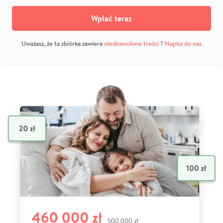
Wpłać teraz
Uważasz, że ta zbiórka zawiera
niedozwolone treści
?
Napisz do nas