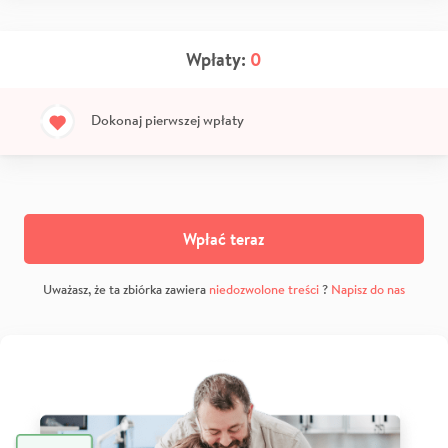
Wpłaty:
0
Dokonaj pierwszej wpłaty
Wpłać teraz
Uważasz, że ta zbiórka zawiera
niedozwolone treści
?
Napisz do nas