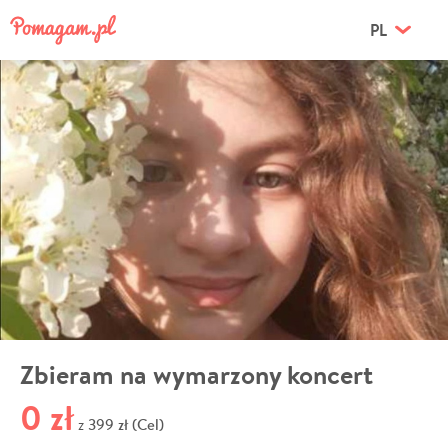
PL
Zbieram na wymarzony koncert
0 zł
399 zł (Cel)
z