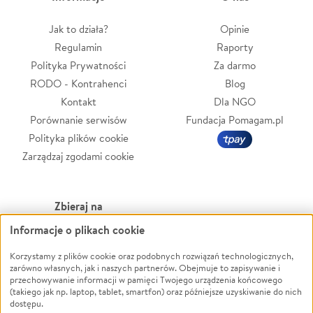
Jak to działa?
Opinie
Regulamin
Raporty
Polityka Prywatności
Za darmo
RODO - Kontrahenci
Blog
Kontakt
Dla NGO
Porównanie serwisów
Fundacja Pomagam.pl
Polityka plików cookie
Zarządzaj zgodami cookie
Zbieraj na
Informacje o plikach cookie
Leczenie
LGBTQ+
Zwierzęta
Powódź
Korzystamy z plików cookie oraz podobnych rozwiązań technologicznych,
zarówno własnych, jak i naszych partnerów. Obejmuje to zapisywanie i
Pożar
Wichura
przechowywanie informacji w pamięci Twojego urządzenia końcowego
(takiego jak np. laptop, tablet, smartfon) oraz późniejsze uzyskiwanie do nich
Ukraina
NGO
dostępu.
Sport
Religia