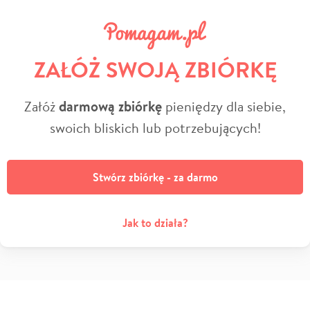
ZAŁÓŻ SWOJĄ ZBIÓRKĘ
Załóż
darmową zbiórkę
pieniędzy dla siebie,
swoich bliskich lub potrzebujących!
Stwórz zbiórkę - za darmo
Jak to działa?