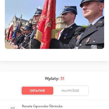
Wpłaty:
51
OSTATNIE
NAJWYŻSZE
Renata Gąsowska-Śliwinska